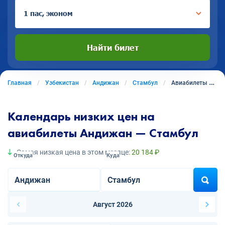
1 пас, эконом
Найти билет
Главная
Узбекистан
Андижан
Стамбул
Авиабилеты из Андижана в Стамбул
Календарь низких цен на
авиабилеты Андижан — Стамбул
Самая низкая цена в этом месяце:
20 184 ₽
Откуда
Куда
Август 2026