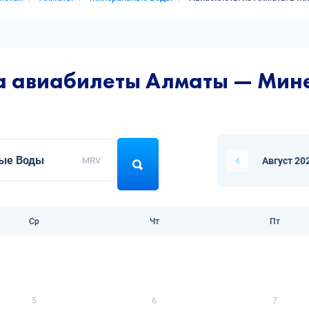
на авиабилеты Алматы — Мин
MRV
Август 20
Ср
Чт
Пт
5
6
7