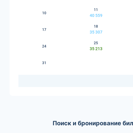
11
10
40 559
18
17
35 307
25
24
35 213
31
Поиск и бронирование би