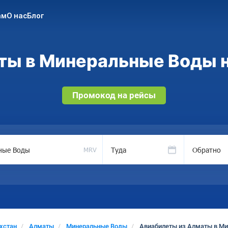
ам
О нас
Блог
ты в Минеральные Воды на
Промокод на рейсы
Туда
Обратно
MRV
хстан
Алматы
Минеральные Воды
Авиабилеты из Алматы в М