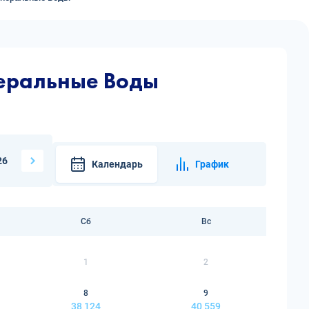
еральные Воды
26
Календарь
График
Сб
Вс
1
2
8
9
38 124
40 559