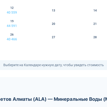
12
13
14
40 559
19
20
21
44 591
26
27
28
40 466
Выберите на Календаре нужную дату, чтобы увидеть стоимость
летов Алматы (ALA) — Минеральные Воды (