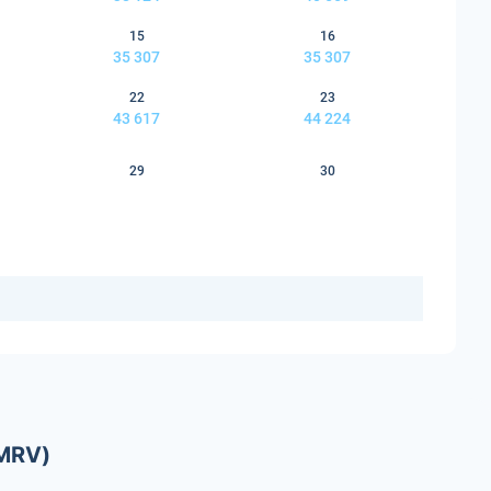
15
16
35 307
35 307
22
23
43 617
44 224
29
30
MRV)