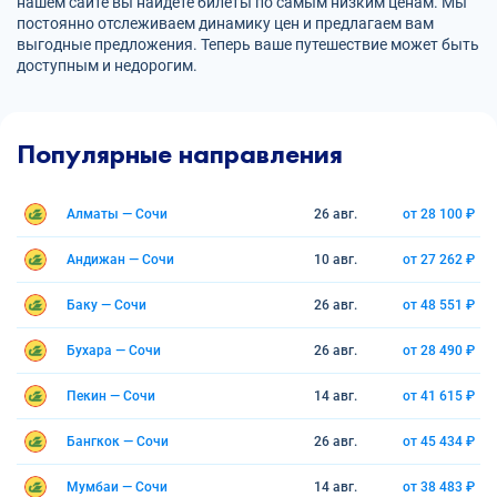
нашем сайте вы найдете билеты по самым низким ценам. Мы
постоянно отслеживаем динамику цен и предлагаем вам
выгодные предложения. Теперь ваше путешествие может быть
доступным и недорогим.
Популярные направления
Алматы — Сочи
26 авг.
от 28 100 ₽
Андижан — Сочи
10 авг.
от 27 262 ₽
Баку — Сочи
26 авг.
от 48 551 ₽
Бухара — Сочи
26 авг.
от 28 490 ₽
Пекин — Сочи
14 авг.
от 41 615 ₽
Бангкок — Сочи
26 авг.
от 45 434 ₽
Мумбаи — Сочи
14 авг.
от 38 483 ₽