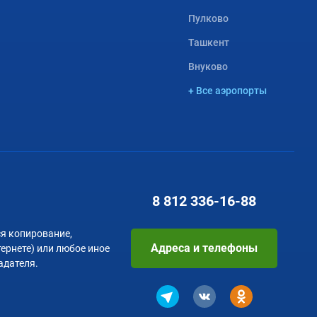
Пулково
Ташкент
Внуково
+ Все аэропорты
8 812
336-16-88
я копирование,
Адреса и телефоны
тернете) или любое иное
адателя.