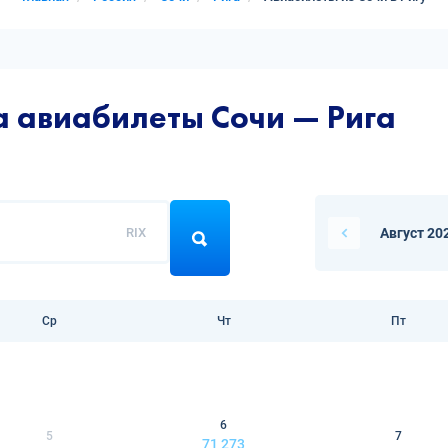
а авиабилеты Сочи — Рига
RIX
Август 20
Ср
Чт
Пт
6
5
7
71 273