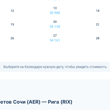
13
12
14
50 980
20
19
21
56 138
27
26
28
54 161
Выберите на Календаре нужную дату, чтобы увидеть стоимость
етов Сочи (AER) — Рига (RIX)