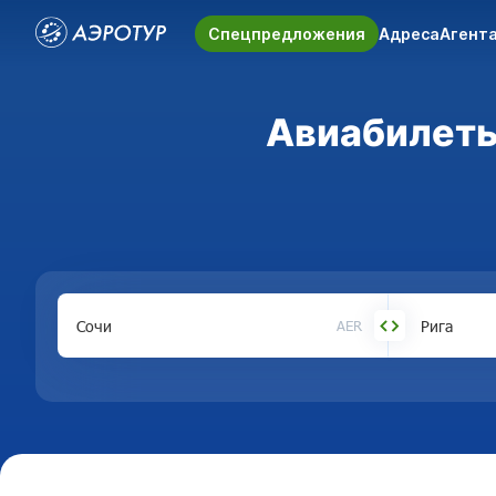
Спецпредложения
Адреса
Агент
Авиабилеты 
AER