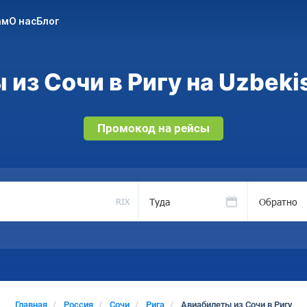
ам
О нас
Блог
из Сочи в Ригу на Uzbeki
Промокод на рейсы
Туда
Обратно
RIX
Главная
Россия
Сочи
Рига
Авиабилеты из Сочи в Ригу