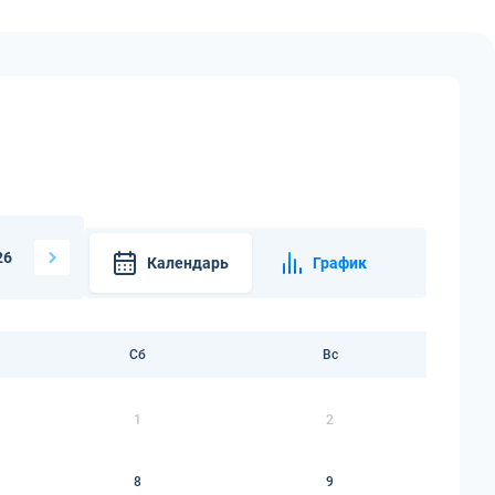
26
Календарь
График
Сб
Вс
1
2
8
9