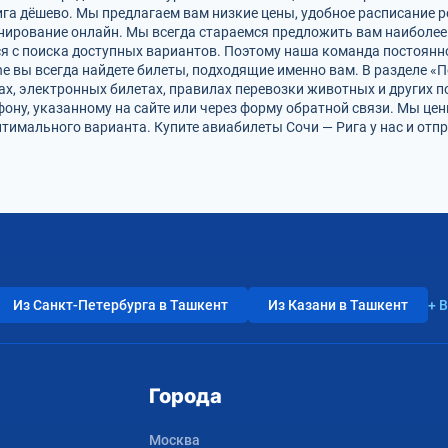
ига дёшево. Мы предлагаем вам низкие цены, удобное расписание 
онирование онлайн. Мы всегда стараемся предложить вам наиболе
ся с поиска доступных вариантов. Поэтому наша команда постоянно
ine вы всегда найдете билеты, подходящие именно вам. В разделе 
фах, электронных билетах, правилах перевозки животных и других 
фону, указанному на сайте или через форму обратной связи. Мы це
имального варианта. Купите авиабилеты Сочи — Рига у нас и отп
Из Санкт-Петербурга в Ташкент
Из Казани в Ташкент
+ 
Города
Москва