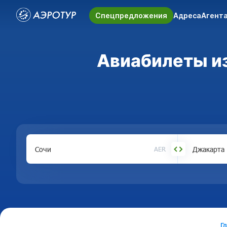
Спецпредложения
Адреса
Агент
Авиабилеты из
AER
Г