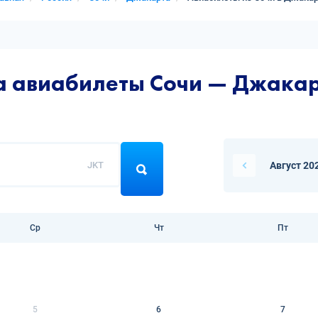
а авиабилеты Сочи — Джака
JKT
Август 20
Ср
Чт
Пт
5
6
7