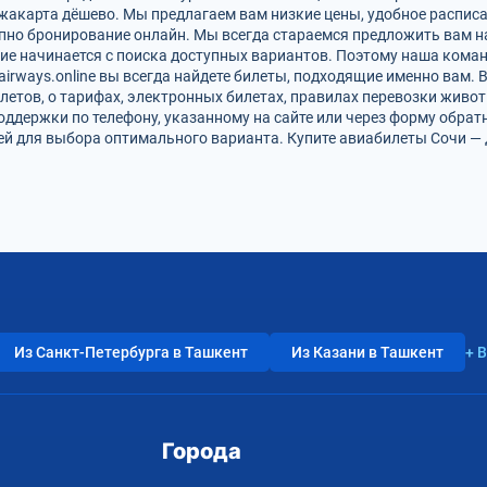
жакарта дёшево. Мы предлагаем вам низкие цены, удобное распис
упно бронирование онлайн. Мы всегда стараемся предложить вам 
ие начинается с поиска доступных вариантов. Поэтому наша коман
airways.online вы всегда найдете билеты, подходящие именно вам.
летов, о тарифах, электронных билетах, правилах перевозки живот
оддержки по телефону, указанному на сайте или через форму обрат
й для выбора оптимального варианта. Купите авиабилеты Сочи — Д
Из Санкт-Петербурга в Ташкент
Из Казани в Ташкент
+ 
Города