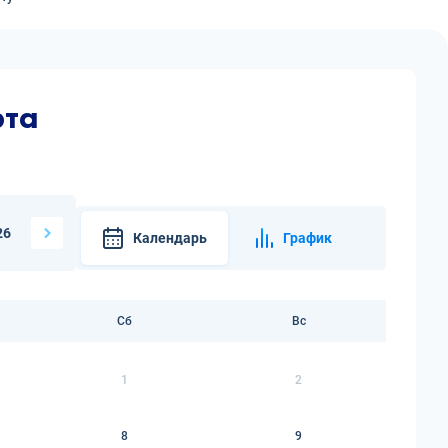
рта
26
Календарь
График
Сб
Вс
1
2
8
9