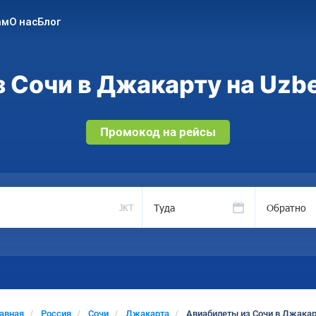
ам
О нас
Блог
 Сочи в Джакарту на Uzbe
Промокод на рейсы
Туда
Обратно
JKT
лавная
Россия
Сочи
Джакарта
Авиабилеты из Сочи в Джакар