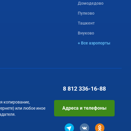
Домодедово
Пулково
Ташкент
Внуково
+ Все аэропорты
8 812
336-16-88
я копирование,
Адреса и телефоны
тернете) или любое иное
адателя.