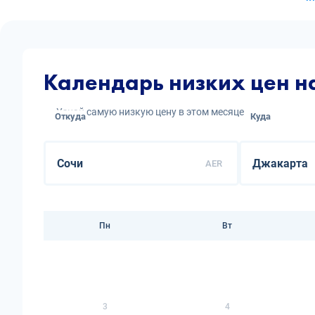
Календарь низких цен н
Узнай самую низкую цену в этом месяце
Откуда
Куда
AER
Пн
Вт
3
4