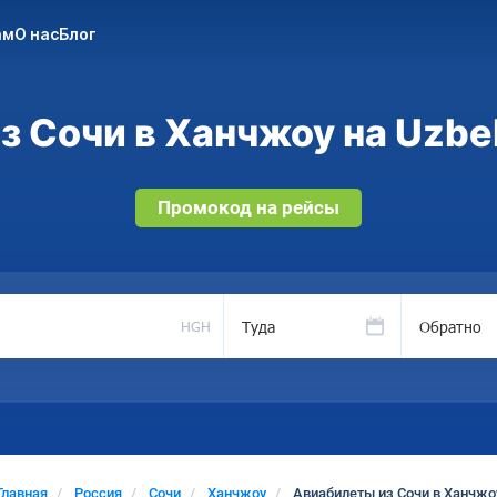
ам
О нас
Блог
 Сочи в Ханчжоу на Uzbe
Промокод на рейсы
Туда
Обратно
HGH
Главная
Россия
Сочи
Ханчжоу
Авиабилеты из Сочи в Ханчжо