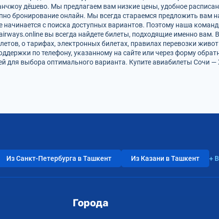
анчжоу дёшево. Мы предлагаем вам низкие цены, удобное расписа
упно бронирование онлайн. Мы всегда стараемся предложить вам 
е начинается с поиска доступных вариантов. Поэтому наша команд
airways.online вы всегда найдете билеты, подходящие именно вам.
летов, о тарифах, электронных билетах, правилах перевозки живот
оддержки по телефону, указанному на сайте или через форму обрат
 для выбора оптимального варианта. Купите авиабилеты Сочи — Х
Из Санкт-Петербурга в Ташкент
Из Казани в Ташкент
+ 
Города