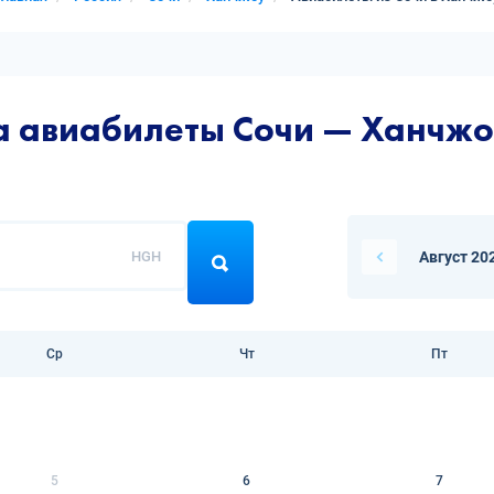
а авиабилеты Сочи — Ханчж
HGH
Август 20
Ср
Чт
Пт
5
6
7