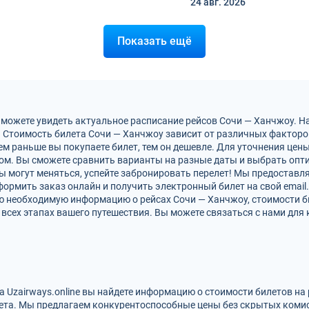
24 авг.
2026
Показать ещё
 можете увидеть актуальное расписание рейсов Сочи — Ханчжоу. 
 Стоимость билета Сочи — Ханчжоу зависит от различных факторов,
м раньше вы покупаете билет, тем он дешевле. Для уточнения цен
м. Вы сможете сравнить варианты на разные даты и выбрать опт
ы могут меняться, успейте забронировать перелет! Мы предостав
ормить заказ онлайн и получить электронный билет на свой email.
сю необходимую информацию о рейсах Сочи — Ханчжоу, стоимости б
всех этапах вашего путешествия. Вы можете связаться с нами для 
а Uzairways.online вы найдете информацию о стоимости билетов на
ета. Мы предлагаем конкурентоспособные цены без скрытых комис