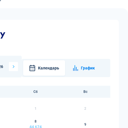
оу
26
Календарь
График
Сб
Вс
1
2
8
9
44 674