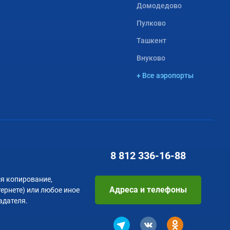
Домодедово
Пулково
Ташкент
Внуково
+ Все аэропорты
8 812
336-16-88
я копирование,
Адреса и телефоны
тернете) или любое иное
адателя.