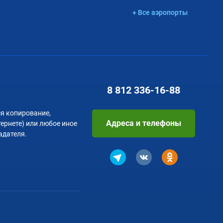
+ Все аэропорты
8 812
336-16-88
я копирование,
Адреса и телефоны
тернете) или любое иное
адателя.