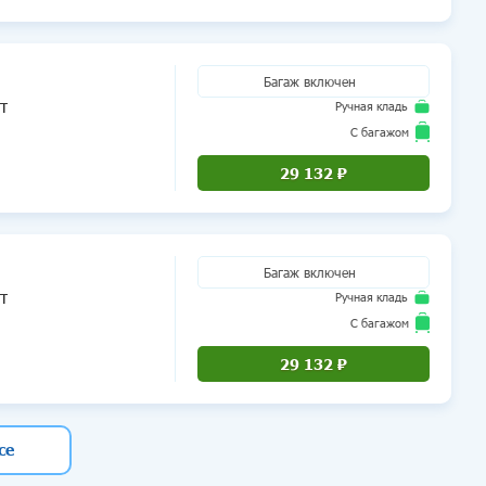
Число мест 9+
кистан)
Багаж включен
т
Ручная кладь
Airbus A320
HY
58
С багажом
Airbus A320
0H
9628
29 132 ₽
Число мест 9+
екистан)
Багаж включен
т
Ручная кладь
Airbus A320
HY
86
С багажом
Airbus A320
0H
9616
29 132 ₽
Число мест 2+
истан)
се