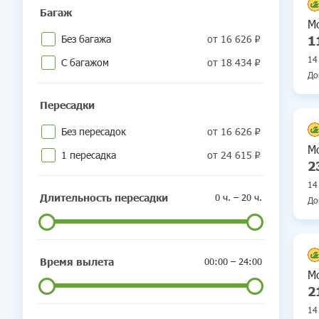
Багаж
М
Без багажа
от 16 626 ₽
1
14
С багажом
от 18 434 ₽
До
Пересадки
Ту
Мо
Без пересадок
от 16 626 ₽
М
1 пересадка
от 24 615 ₽
2
14
Длительность пересадки
0 ч. – 20 ч.
До
Ту
Мо
Время вылета
00:00 – 24:00
М
2
14