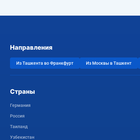
Направления
Из Ташкента во Франкфурт
Из Москвы в Ташкент
Страны
Германия
Россия
Таиланд
Узбекистан