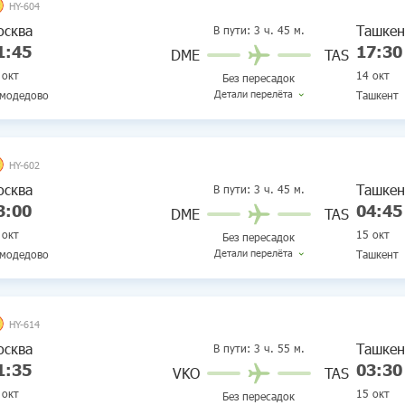
HY-604
осква
Ташкен
В пути:
3 ч. 45 м.
1:45
17:30
DME
TAS
 окт
14 окт
Без пересадок
Детали перелёта
модедово
Ташкент
да
3 ч. 45 м.
сква — Ташкент
HY-602
осква
Ташкен
Вылет: Москва
11:45
В пути:
3 ч. 45 м.
Uzbekistan Airways
14 окт.
Домодедово (DME)
3:00
04:45
DME
TAS
Время в пути
3 ч. 45 м.
 окт
15 окт
Без пересадок
Прилёт: Ташкент
17:30
Детали перелёта
модедово
Ташкент
14 окт.
Ташкент (TAS)
да
3 ч. 45 м.
Ручная кладь
Без багажа
сква — Ташкент
HY-614
осква
Ташкен
Вылет: Москва
23:00
В пути:
3 ч. 55 м.
Uzbekistan Airways
14 окт.
Домодедово (DME)
1:35
03:30
VKO
TAS
Время в пути
3 ч. 45 м.
 окт
15 окт
Без пересадок