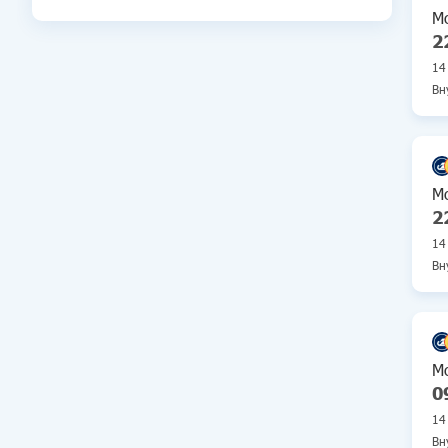
М
2
14
Вн
Ту
Мо
М
2
14
Вн
Ту
Мо
М
0
14
Вн