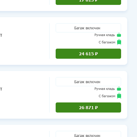
Число мест 9+
Багаж включен
т
Ручная кладь
С багажом
Boeing 767-300/300ER
HY
614
24 615 ₽
Число мест 9+
Багаж включен
т
Ручная кладь
С багажом
Airbus A320
0H
9628
26 871 ₽
екистан)
Багаж включен