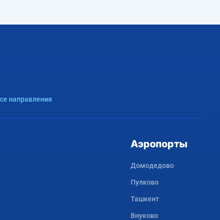
Airbus A320
HY
52
Airbus A320
0H
9616
Число мест 9+
кистан)
Airbus A320
HY
56
Все направления
Число мест 9+
Аэропорты
Домодедово
Пулково
Ташкент
Внуково