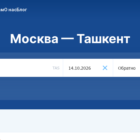
ам
О нас
Блог
Москва — Ташкент
Обратно
TAS
С
Фильтры
Прямой
багажом
13 вариантов