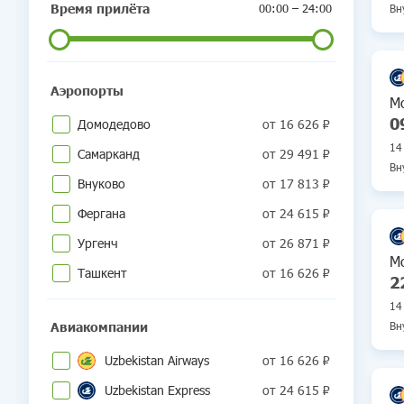
Время прилёта
00:00 – 24:00
Вн
Ту
Мо
Аэропорты
М
0
Домодедово
от 16 626 ₽
14
Самарканд
от 29 491 ₽
Вн
Внуково
от 17 813 ₽
Ту
Фергана
от 24 615 ₽
Мо
Ургенч
от 26 871 ₽
М
Ташкент
от 16 626 ₽
2
14
Авиакомпании
Вн
Uzbekistan Airways
от 16 626 ₽
Ту
Мо
Uzbekistan Express
от 24 615 ₽