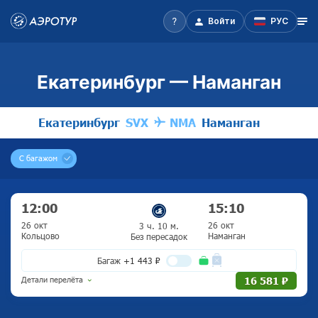
Войти
РУС
Екатеринбург — Наманган
Екатеринбург
SVX
NMA
Наманган
С багажом
12:00
15:10
26 окт
26 окт
3 ч. 10 м.
Кольцово
Наманган
Без пересадок
Багаж
+1 443 ₽
Детали перелёта
16 581 ₽
Туда
3 ч. 10 м.