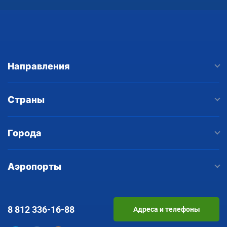
Екатеринбург — Наманган
Uzbekistan Express
Airbus A320
выполняет
Uzbekistan Airways
0H
9830
Вылет: Екатеринбург
12:00
Кольцово (SVX)
26 окт.
Направления
Время в пути
3 ч. 10 м.
Прилёт: Наманган
15:10
Наманган (NMA)
26 окт.
Страны
Ручная кладь
Без багажа
Число мест 9+
Города
Аэропорты
8 812
336-16-88
Адреса и телефоны