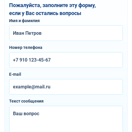
Пожалуйста, заполните эту форму,
если у Вас остались вопросы
Имя и фамилия
Номер телефона
E-mail
Текст сообщения