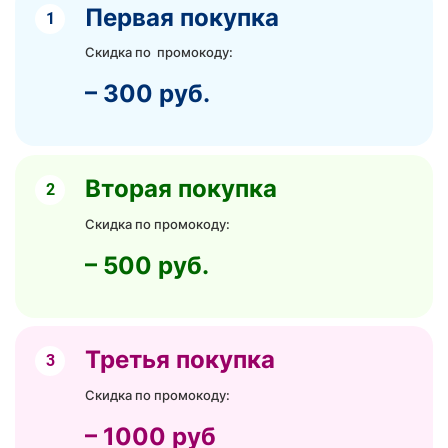
Первая покупка
1
Скидка по промокоду:
– 300 руб.
Вторая покупка
2
Скидка по промокоду:
– 500 руб.
Третья покупка
3
Скидка по промокоду:
– 1000 руб