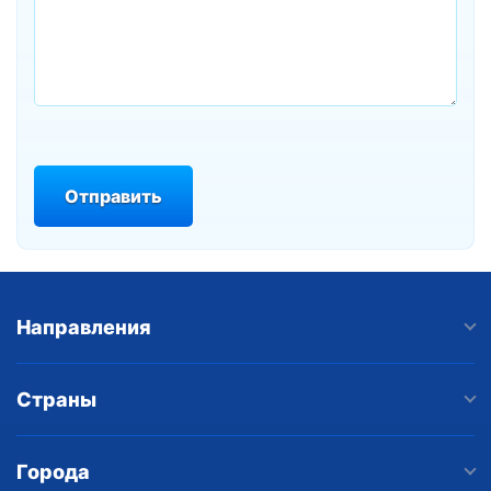
Отправить
Направления
Страны
Города