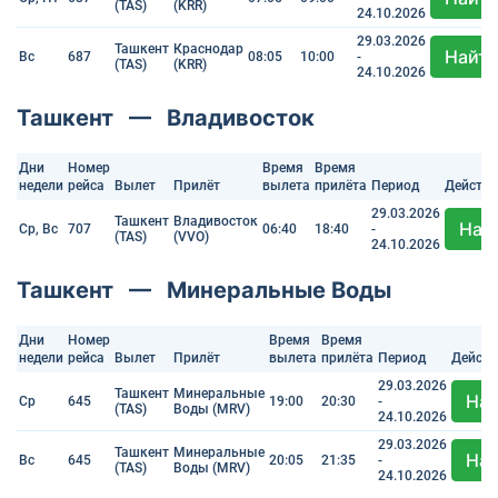
(TAS)
(KRR)
24.10.2026
29.03.2026
Ташкент
Краснодар
Найт
Вс
687
08:05
10:00
-
(TAS)
(KRR)
24.10.2026
Ташкент — Владивосток
Дни
Номер
Время
Время
недели
рейса
Вылет
Прилёт
вылета
прилёта
Период
Действи
29.03.2026
Ташкент
Владивосток
Най
Ср, Вс
707
06:40
18:40
-
(TAS)
(VVO)
24.10.2026
Ташкент — Минеральные Воды
Дни
Номер
Время
Время
недели
рейса
Вылет
Прилёт
вылета
прилёта
Период
Действ
29.03.2026
Ташкент
Минеральные
На
Ср
645
19:00
20:30
-
(TAS)
Воды (MRV)
24.10.2026
29.03.2026
Ташкент
Минеральные
На
Вс
645
20:05
21:35
-
(TAS)
Воды (MRV)
24.10.2026