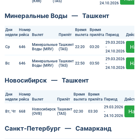
(KRR)
(TAS)
24.10.2026
Минеральные Воды — Ташкент
Дни
Номер
Время
Время
недели
рейса
Вылет
Прилёт
вылета
прилёта
Период
Действ
29.03.2026
Минеральные
Ташкент
На
Ср
646
22:20
03:20
-
Воды (MRV)
(TAS)
24.10.2026
29.03.2026
Минеральные
Ташкент
На
Вс
646
22:50
03:50
-
Воды (MRV)
(TAS)
24.10.2026
Новосибирск — Ташкент
Дни
Номер
Время
Время
недели
рейса
Вылет
Прилёт
вылета
прилёта
Период
Действ
29.03.2026
Новосибирск
Ташкент
Най
Вт, Чт
668
02:30
03:30
-
(OVB)
(TAS)
24.10.2026
Санкт-Петербург — Самарканд