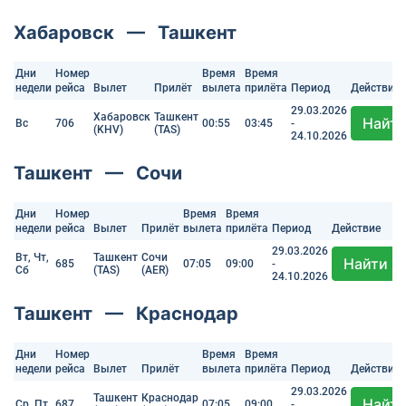
Хабаровск — Ташкент
Дни
Номер
Время
Время
недели
рейса
Вылет
Прилёт
вылета
прилёта
Период
Действие
29.03.2026
Хабаровск
Ташкент
Найт
Вс
706
00:55
03:45
-
(KHV)
(TAS)
24.10.2026
Ташкент — Сочи
Дни
Номер
Время
Время
недели
рейса
Вылет
Прилёт
вылета
прилёта
Период
Действие
29.03.2026
Вт, Чт,
Ташкент
Сочи
Найти
685
07:05
09:00
-
Сб
(TAS)
(AER)
24.10.2026
Ташкент — Краснодар
Дни
Номер
Время
Время
недели
рейса
Вылет
Прилёт
вылета
прилёта
Период
Действие
29.03.2026
Ташкент
Краснодар
Найт
Ср, Пт
687
07:05
09:00
-