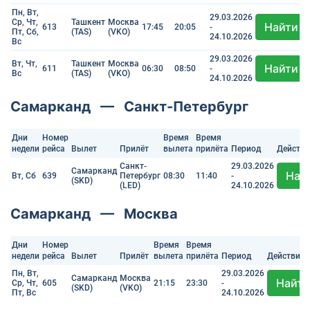
Пн, Вт,
29.03.2026
Ср, Чт,
Ташкент
Москва
Найти
613
17:45
20:05
-
Пт, Сб,
(TAS)
(VKO)
24.10.2026
Вс
29.03.2026
Вт, Чт,
Ташкент
Москва
Найти
611
06:30
08:50
-
Вс
(TAS)
(VKO)
24.10.2026
Самарканд — Санкт-Петербург
Дни
Номер
Время
Время
недели
рейса
Вылет
Прилёт
вылета
прилёта
Период
Действи
Санкт-
29.03.2026
Самарканд
Най
Вт, Сб
639
Петербург
08:30
11:40
-
(SKD)
(LED)
24.10.2026
Самарканд — Москва
Дни
Номер
Время
Время
недели
рейса
Вылет
Прилёт
вылета
прилёта
Период
Действие
Пн, Вт,
29.03.2026
Самарканд
Москва
Найти
Ср, Чт,
605
21:15
23:30
-
(SKD)
(VKO)
Пт, Вс
24.10.2026