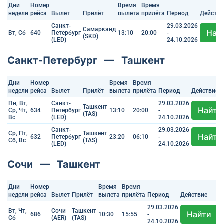
Дни
Номер
Время
Время
недели
рейса
Вылет
Прилёт
вылета
прилёта
Период
Действи
Санкт-
29.03.2026
Самарканд
Най
Вт, Сб
640
Петербург
13:10
20:00
-
(SKD)
(LED)
24.10.2026
Санкт-Петербург — Ташкент
Дни
Номер
Время
Время
недели
рейса
Вылет
Прилёт
вылета
прилёта
Период
Действие
Пн, Вт,
Санкт-
29.03.2026
Ташкент
Найти
Ср, Чт,
634
Петербург
13:10
20:00
-
(TAS)
Вс
(LED)
24.10.2026
Санкт-
29.03.2026
Ср, Пт,
Ташкент
Найти
632
Петербург
23:20
06:10
-
Сб, Вс
(TAS)
(LED)
24.10.2026
Сочи — Ташкент
Дни
Номер
Время
Время
недели
рейса
Вылет
Прилёт
вылета
прилёта
Период
Действие
29.03.2026
Вт, Чт,
Сочи
Ташкент
Найти
686
10:30
15:55
-
Сб
(AER)
(TAS)
24.10.2026