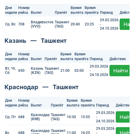
Дни
Номер
Время
Время
недели
рейса
Вылет
Прилёт
вылета
прилёта
Период
Действи
29.03.2026
Владивосток
Ташкент
Най
Ср, Вс
708
20:40
23:25
-
(VVO)
(TAS)
24.10.2026
Казань — Ташкент
Дни
Номер
Время
Время
недели
рейса
Вылет
Прилёт
вылета
прилёта
Период
Действие
29.03.2026
Вт, Чт,
Казань
Ташкент
Найти
650
21:00
02:00
-
Сб
(KZN)
(TAS)
24.10.2026
Краснодар — Ташкент
Дни
Номер
Время
Время
недели
рейса
Вылет
Прилёт
вылета
прилёта
Период
Действие
29.03.2026
Краснодар
Ташкент
Найт
Ср, Пт
688
10:30
15:55
-
(KRR)
(TAS)
24.10.2026
29.03.2026
Краснодар
Ташкент
Найт
Вс
688
11:00
16:25
-