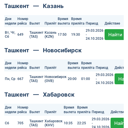
Ташкент — Казань
Дни
Номер
Время
Время
недели
рейса
Вылет
Прилёт
вылета
прилёта
Период
Действие
29.03.2026
Вт, Чт,
Ташкент
Казань
Найти
649
17:50
19:30
-
Сб
(TAS)
(KZN)
24.10.2026
Ташкент — Новосибирск
Дни
Номер
Время
Время
недели
рейса
Вылет
Прилёт
вылета
прилёта
Период
Действ
29.03.2026
Ташкент
Новосибирск
Най
Пн, Ср
667
20:00
01:00
-
(TAS)
(OVB)
24.10.2026
Ташкент — Хабаровск
Дни
Номер
Время
Время
недели
рейса
Вылет
Прилёт
вылета
прилёта
Период
Действие
29.03.2026
Ташкент
Хабаровск
Найт
Сб
705
10:35
22:25
-
(TAS)
(KHV)
24.10.2026