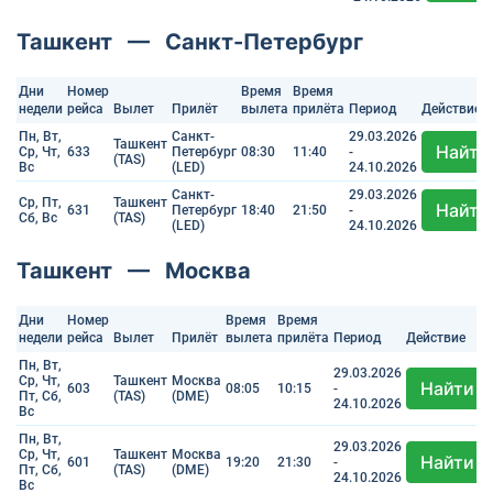
Ташкент — Санкт-Петербург
Дни
Номер
Время
Время
недели
рейса
Вылет
Прилёт
вылета
прилёта
Период
Действие
Пн, Вт,
Санкт-
29.03.2026
Ташкент
Найти
Ср, Чт,
633
Петербург
08:30
11:40
-
(TAS)
Вс
(LED)
24.10.2026
Санкт-
29.03.2026
Ср, Пт,
Ташкент
Найти
631
Петербург
18:40
21:50
-
Сб, Вс
(TAS)
(LED)
24.10.2026
Ташкент — Москва
Дни
Номер
Время
Время
недели
рейса
Вылет
Прилёт
вылета
прилёта
Период
Действие
Пн, Вт,
29.03.2026
Ср, Чт,
Ташкент
Москва
Найти
603
08:05
10:15
-
Пт, Сб,
(TAS)
(DME)
24.10.2026
Вс
Пн, Вт,
29.03.2026
Ср, Чт,
Ташкент
Москва
Найти
601
19:20
21:30
-
Пт, Сб,
(TAS)
(DME)
24.10.2026
Вс