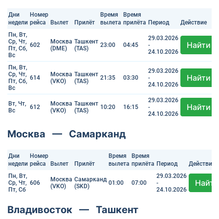
Дни
Номер
Время
Время
недели
рейса
Вылет
Прилёт
вылета
прилёта
Период
Действие
Пн, Вт,
29.03.2026
Ср, Чт,
Москва
Ташкент
Найти
602
23:00
04:45
-
Пт, Сб,
(DME)
(TAS)
24.10.2026
Вс
Пн, Вт,
29.03.2026
Ср, Чт,
Москва
Ташкент
Найти
614
21:35
03:30
-
Пт, Сб,
(VKO)
(TAS)
24.10.2026
Вс
29.03.2026
Вт, Чт,
Москва
Ташкент
Найти
612
10:20
16:15
-
Вс
(VKO)
(TAS)
24.10.2026
Москва — Самарканд
Дни
Номер
Время
Время
недели
рейса
Вылет
Прилёт
вылета
прилёта
Период
Действие
Пн, Вт,
29.03.2026
Москва
Самарканд
Найти
Ср, Чт,
606
01:00
07:00
-
(VKO)
(SKD)
Пт, Сб
24.10.2026
Владивосток — Ташкент