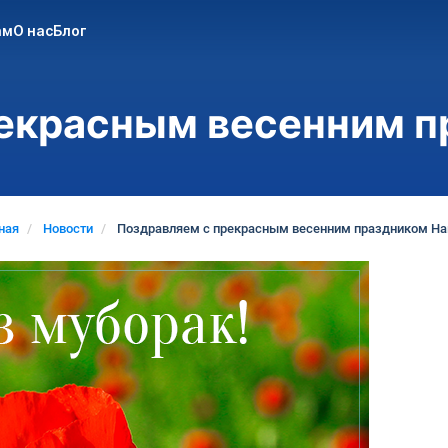
ам
О нас
Блог
екрасным весенним п
ная
Новости
Поздравляем с прекрасным весенним праздником На