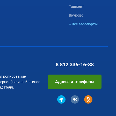
Ташкент
Внуково
+ Все аэропорты
8 812
336-16-88
я копирование,
Адреса и телефоны
тернете) или любое иное
адателя.