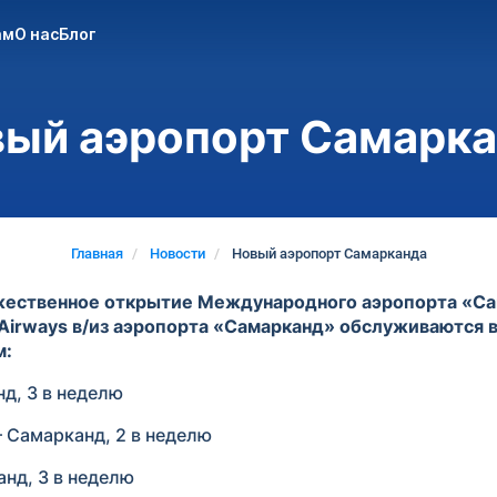
ам
О нас
Блог
ый аэропорт Самарк
Главная
Новости
Новый аэропорт Самарканда
ржественное открытие Международного аэропорта «Сама
Airways в/из аэропорта «Самарканд» обслуживаются 
м:
д, 3 в неделю
 Самарканд, 2 в неделю
нд, 3 в неделю