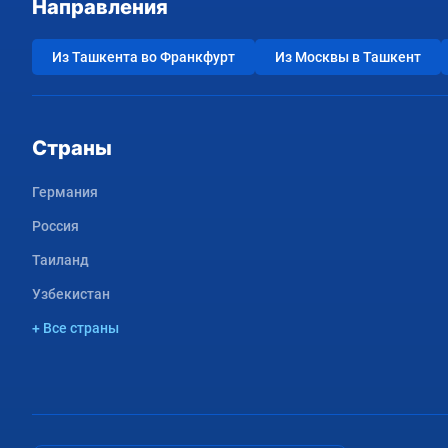
Направления
Из Ташкента во Франкфурт
Из Москвы в Ташкент
Страны
Германия
Россия
Таиланд
Узбекистан
+ Все страны