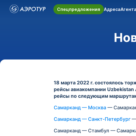
Спецпредложения
Адреса
Агент
Нов
18 марта 2022 г. состоялось то
рейсы авиакомпании Uzbekistan 
рейсы по следующим маршрута
Самарканд — Москва
— Самаркан
Самарканд — Санкт-Петербург
—
Самарканд — Стамбул — Самарка