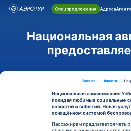
Спецпредложения
Адреса
Агент
Национальная ав
предоставляе
Главная
Новости
Нац
Национальная авиакомпания Узб
покидая любимые социальные сет
новостей и событий. Новая услу
оснащённом системой беспроводн
Пассажирам предлагается четыре
общения в социальных сетях или