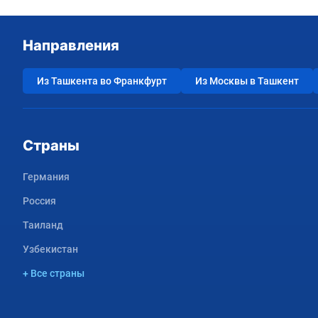
Направления
Из Ташкента во Франкфурт
Из Москвы в Ташкент
Страны
Германия
Россия
Таиланд
Узбекистан
+ Все страны