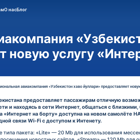
ам
О нас
Блог
иакомпания «Узбекист
т новую услугу «Интер
иональная авиакомпания «Узбекистон хаво йуллари» предоставляет новую 
екистана предоставляет пассажирам отличную возмож
и и находясь в сети Интернет, общаться с близкими, 
га «Интернет на борту» доступна на новом самолёте Н
ой связи Wi-Fi с доступом к Интенету.
 типа пакета: «Lite» — 20 Mb для использования месс
 посещения новостных сайтов, «Stream» — 120 Mb для о