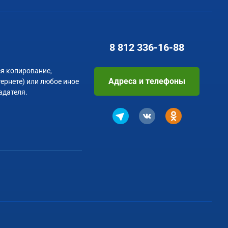
8 812
336-16-88
я копирование,
Адреса и телефоны
тернете) или любое иное
адателя.