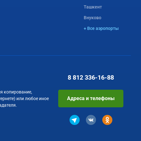
Ташкент
Внуково
+ Все аэропорты
8 812
336-16-88
я копирование,
Адреса и телефоны
тернете) или любое иное
адателя.