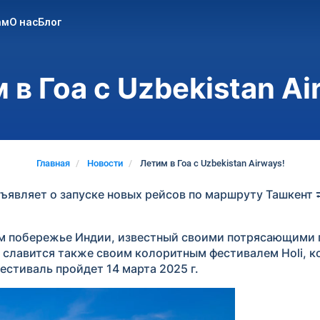
ам
О нас
Блог
 в Гоа с Uzbekistan Ai
Главная
Новости
Летим в Гоа с Uzbekistan Airways!
бъявляет о запуске новых рейсов по маршруту Ташкент 
ном побережье Индии, известный своими потрясающими
н славится также своим колоритным фестивалем Holi, 
естиваль пройдет 14 марта 2025 г.