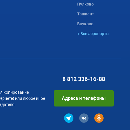
Пулково
Ташкент
Внуково
+ Все аэропорты
8 812
336-16-88
я копирование,
Адреса и телефоны
тернете) или любое иное
адателя.