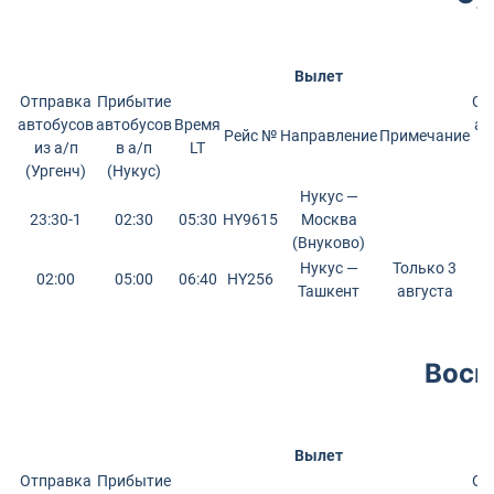
Вылет
Отправка
Прибытие
От
автобусов
автобусов
Время
ав
Рейс №
Направление
Примечание
из а/п
в а/п
LT
и
(Ургенч)
(Нукус)
(
Нукус —
23:30-1
02:30
05:30
HY9615
Москва
(Внуково)
Нукус —
Только 3
02:00
05:00
06:40
HY256
Ташкент
августа
Воск
Вылет
Отправка
Прибытие
От