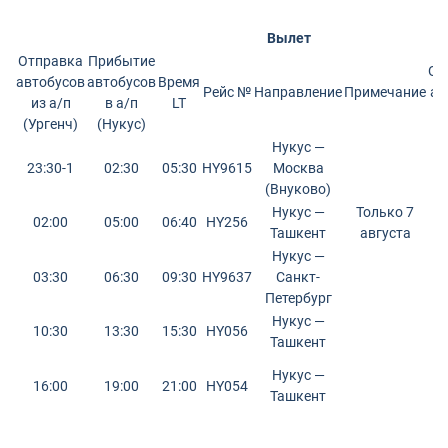
Вылет
Отправка
Прибытие
От
автобусов
автобусов
Время
Рейс №
Направление
Примечание
ав
из а/п
в а/п
LT
из
(Ургенч)
(Нукус)
Нукус —
23:30-1
02:30
05:30
HY9615
Москва
(Внуково)
Нукус —
Только 7
02:00
05:00
06:40
HY256
Ташкент
августа
Нукус —
03:30
06:30
09:30
HY9637
Санкт-
Петербург
Нукус —
10:30
13:30
15:30
HY056
Ташкент
Нукус —
16:00
19:00
21:00
HY054
Ташкент