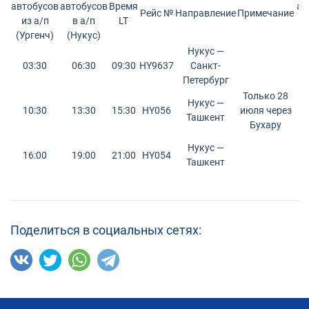
автобусов
автобусов
Время
ав
Рейс №
Направление
Примечание
из а/п
в а/п
LT
и
(Ургенч)
(Нукус)
(
Нукус —
03:30
06:30
09:30
HY9637
Санкт-
Петербург
Только 28
Нукус —
10:30
13:30
15:30
HY056
июля через
Ташкент
Бухару
Нукус —
16:00
19:00
21:00
HY054
Ташкент
Поделиться в социальных сетях: