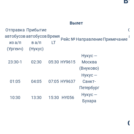
Вт
Вылет
Отправка
Прибытие
От
автобусов
автобусов
Время
ав
Рейс №
Направление
Примечание
из а/п
в а/п
LT
и
(Ургенч)
(Нукус)
(
Нукус —
23:30-1
02:30
05:30
HY9615
Москва
(Внуково)
Нукус —
01:05
04:05
07:05
HY9637
Санкт-
Петербург
Нукус —
10:30
13:30
15:30
HY056
Бухара
С