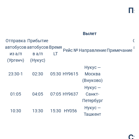
Пя
Вылет
Отправка
Прибытие
От
автобусов
автобусов
Время
ав
Рейс №
Направление
Примечание
из а/п
в а/п
LT
и
(Ургенч)
(Нукус)
(
Нукус —
23:30-1
02:30
05:30
HY9615
Москва
(Внуково)
Нукус —
01:05
04:05
07:05
HY9637
Санкт-
Петербург
Нукус —
10:30
13:30
15:30
HY056
Ташкент
Су