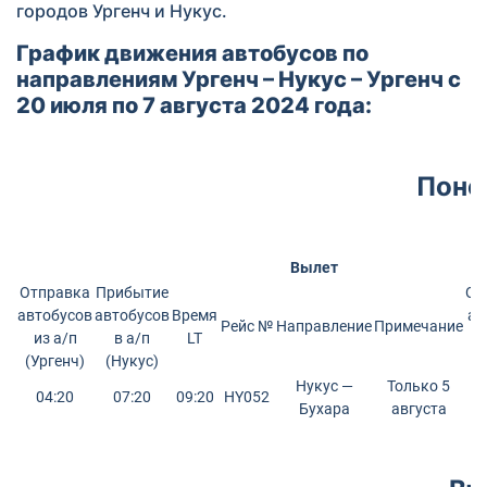
городов Ургенч и Нукус.
График движения автобусов по
направлениям Ургенч – Нукус – Ургенч с
20 июля по 7 августа 2024 года:
Поне
Вылет
Отправка
Прибытие
От
автобусов
автобусов
Время
ав
Рейс №
Направление
Примечание
из а/п
в а/п
LT
и
(Ургенч)
(Нукус)
(
Нукус —
Только 5
04:20
07:20
09:20
HY052
Бухара
августа