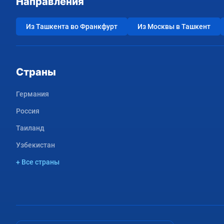
Направления
Из Ташкента во Франкфурт
Из Москвы в Ташкент
Страны
Германия
Россия
Таиланд
Узбекистан
+ Все страны