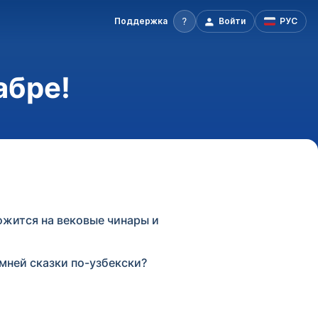
Поддержка
Войти
РУС
абре!
ожится на вековые чинары и
мней сказки по-узбекски?