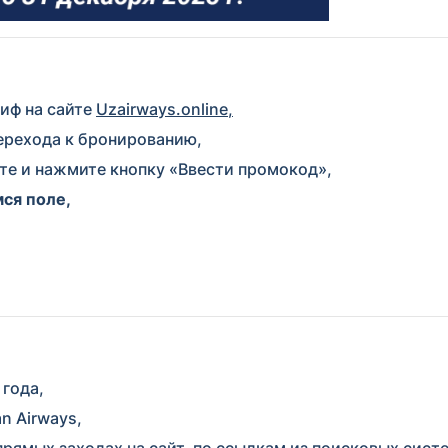
иф на сайте
Uzairways.online
,
перехода к бронированию,
те и нажмите кнопку «Ввести промокод»,
ся поле,
 года,
n Airways,
ямых заходах на сайт, по ссылкам из поисковых систем 