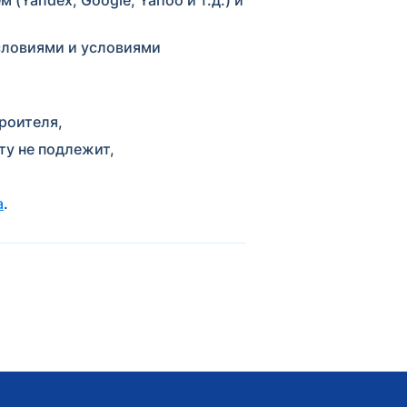
словиями и условиями
роителя,
ту не подлежит,
а
.