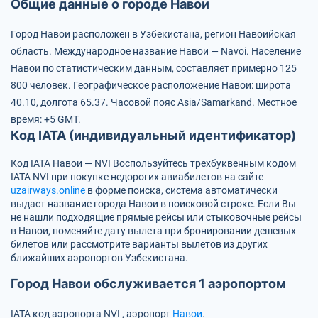
Общие данные о городе Навои
Город Навои расположен в Узбекистана, регион Навоийская
область.
Международное название Навои — Navoi.
Население
Навои по статистическим данным, составляет примерно 125
800 человек.
Географическое расположение Навои: широта
40.10, долгота 65.37.
Часовой пояс Asia/Samarkand.
Местное
время: +5 GMT.
Код IATA (индивидуальный идентификатор)
Код IATA Навои — NVI
Воспользуйтесь трехбуквенным кодом
IATA
NVI
при покупке недорогих авиабилетов на сайте
uzairways.online
в форме поиска, система автоматически
выдаст название города Навои в поисковой строке. Если Вы
не нашли подходящие прямые рейсы или стыковочные рейсы
в Навои, поменяйте дату вылета при бронировании дешевых
билетов или рассмотрите варианты вылетов из других
ближайших аэропортов Узбекистана.
Город Навои обслуживается 1 аэропортом
IATA код аэропорта
NVI
, аэропорт
Навои
.