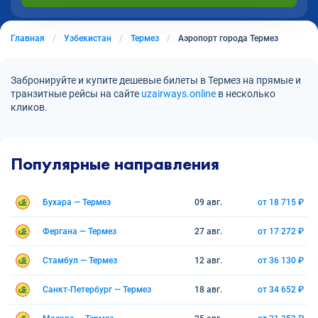
Главная
Узбекистан
Термез
Аэропорт города Термез
Забронируйте и купите дешевые билеты в Термез на прямые и
транзитные рейсы на сайте
uzairways.online
в несколько
кликов.
Популярные направления
Бухара — Термез
09 авг.
от 18 715 ₽
Фергана — Термез
27 авг.
от 17 272 ₽
Стамбул — Термез
12 авг.
от 36 130 ₽
Санкт-Петербург — Термез
18 авг.
от 34 652 ₽