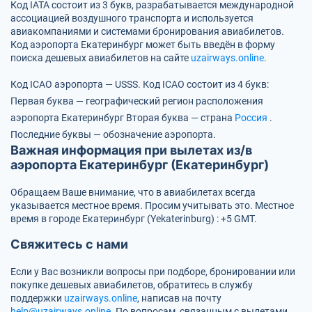
Код IATA состоит из 3 букв, разрабатывается международной
ассоциацией воздушного транспорта и используется
авиакомпаниями и системами бронирования авиабилетов.
Код аэропорта Екатеринбург может быть введён в форму
поиска дешевых авиабилетов на сайте
uzairways.online
.
Код ICAO аэропорта — USSS.
Код ICAO состоит из 4 букв:
Первая буква — географический регион расположения
аэропорта Екатеринбург
Вторая буква — страна
Россия
.
Последние буквы — обозначение аэропорта.
Важная информация при вылетах из/в
аэропорта Екатеринбург (Екатеринбург)
Обращаем Ваше внимание, что в авиабилетах всегда
указывается местное время. Просим учитывать это. Местное
время в городе Екатеринбург (Yekaterinburg) : +5 GMT.
Свяжитесь с нами
Если у Вас возникли вопросы при подборе, бронировании или
покупке дешевых авиабилетов, обратитесь в службу
поддержки
uzairways.online
, написав на почту
help@uzairways.online
. По вопросам, связанным с вылетами