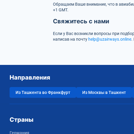
Обращаем Ваше внимание, что в авиабил
+1 GMT.
Свяжитесь с нами
Если у Вас возникли вопросы при подбо
написав на почту
help@uzairways.online
.
Направления
Из Ташкента во Франкфурт
Из Москвы в Ташкент
Страны
Германия