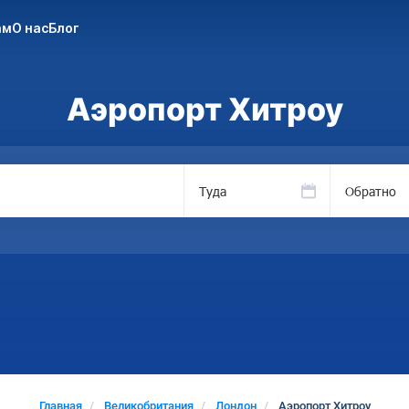
ам
О нас
Блог
Аэропорт Хитроу
Туда
Обратно
Главная
Великобритания
Лондон
Аэропорт Хитроу