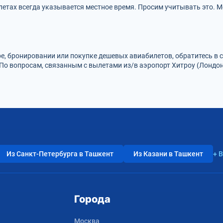
етах всегда указывается местное время. Просим учитывать это. Ме
ре, бронировании или покупке дешевых авиабилетов, обратитесь в
 По вопросам, связанным с вылетами из/в аэропорт Хитроу (Лондо
Из Санкт-Петербурга в Ташкент
Из Казани в Ташкент
+ 
Города
Москва