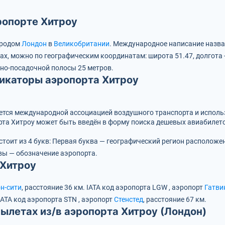
ропорте Хитроу
ородом
Лондон
в
Великобритании
.
Международное написание назва
тах, можно по географическим координатам:
широта 51.47, долгота 
но-посадочной полосы 25 метров.
икаторы аэропорта Хитроу
вается международной ассоциацией воздушного транспорта и испол
та Хитроу может быть введён в форму поиска дешевых авиабилето
стоит из 4 букв:
Первая буква — географический регион расположе
вы — обозначение аэропорта.
 Хитроу
н-сити
, расстояние 36 км.
IATA код аэропорта
LGW
, аэропорт
Гатви
IATA код аэропорта
STN
, аэропорт
Стенстед
, расстояние 67 км.
ылетах из/в аэропорта Хитроу (Лондон)