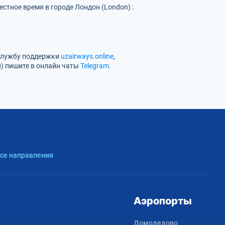
стное время в городе Лондон (London) :
 службу поддержки
uzairways.online
,
н) пишите в онлайн чаты
Telegram
.
Все направления
Аэропорты
Домодедово