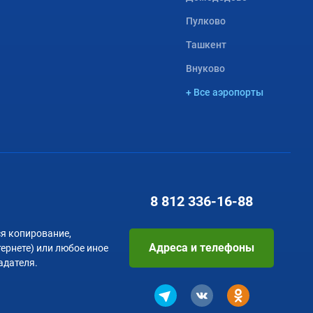
Пулково
Ташкент
Внуково
+ Все аэропорты
8 812
336-16-88
я копирование,
Адреса и телефоны
тернете) или любое иное
адателя.