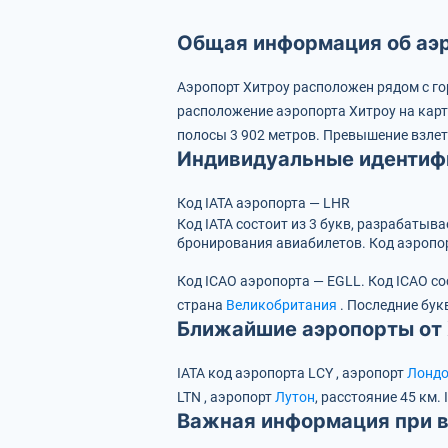
Общая информация об аэ
Аэропорт Хитроу расположен рядом с г
расположение аэропорта Хитроу на кар
полосы 3 902 метров.
Превышение взлет
Индивидуальные идентиф
Код IATA аэропорта — LHR
Код IATA состоит из 3 букв, разрабаты
бронирования авиабилетов. Код аэропор
Код ICAO аэропорта — EGLL.
Код ICAO со
страна
Великобритания
.
Последние бук
Ближайшие аэропорты от
IATA код аэропорта
LCY
, аэропорт
Лондо
LTN
, аэропорт
Лутон
, расстояние 45 км.
Важная информация при в