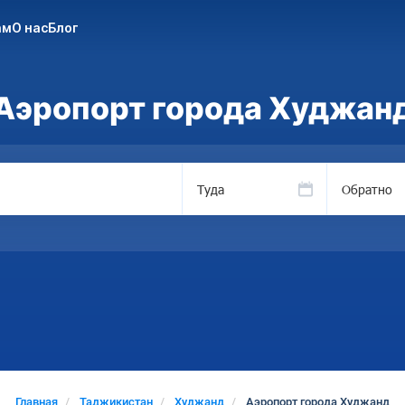
ам
О нас
Блог
Аэропорт города Худжан
Туда
Обратно
Главная
Таджикистан
Худжанд
Аэропорт города Худжанд