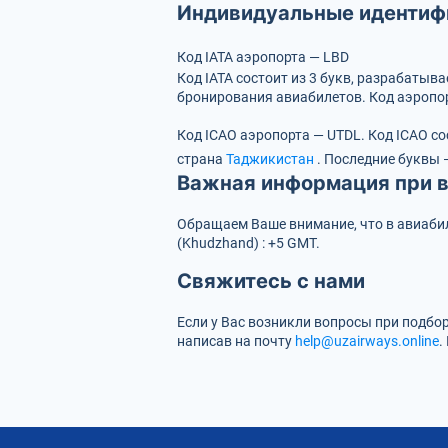
Индивидуальные идентиф
Код IATA аэропорта — LBD
Код IATA состоит из 3 букв, разрабаты
бронирования авиабилетов. Код аэропо
Код ICAO аэропорта — UTDL.
Код ICAO со
страна
Таджикистан
.
Последние буквы 
Важная информация при в
Обращаем Ваше внимание, что в авиабил
(Khudzhand) : +5 GMT.
Свяжитесь с нами
Если у Вас возникли вопросы при подбо
написав на почту
help@uzairways.online
.