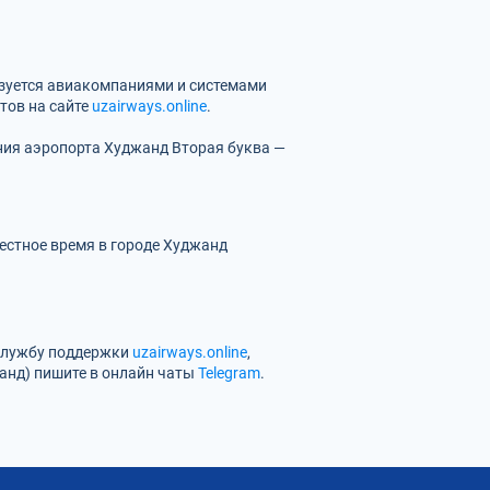
ьзуется авиакомпаниями и системами
тов на сайте
uzairways.online
.
ния аэропорта Худжанд
Вторая буква —
естное время в городе Худжанд
 службу поддержки
uzairways.online
,
анд) пишите в онлайн чаты
Telegram
.