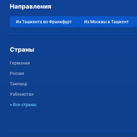
Направления
Из Ташкента во Франкфурт
Из Москвы в Ташкент
Страны
Германия
Россия
Таиланд
Узбекистан
+ Все страны