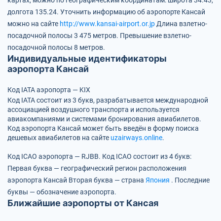
картах, можно по географическим координатам:
широта 34.43,
долгота 135.24.
Уточнить информацию об аэропорте Кансай
можно на сайте
http://www.kansai-airport.or.jp
Длина взлетно-
посадочной полосы 3 475 метров.
Превышение взлетно-
посадочной полосы 8 метров.
Индивидуальные идентификаторы
аэропорта Кансай
Код IATA аэропорта — KIX
Код IATA состоит из 3 букв, разрабатывается международной
ассоциацией воздушного транспорта и используется
авиакомпаниями и системами бронирования авиабилетов.
Код аэропорта Кансай может быть введён в форму поиска
дешевых авиабилетов на сайте
uzairways.online
.
Код ICAO аэропорта — RJBB.
Код ICAO состоит из 4 букв:
Первая буква — географический регион расположения
аэропорта Кансай
Вторая буква — страна
Япония
.
Последние
буквы — обозначение аэропорта.
Ближайшие аэропорты от Кансая