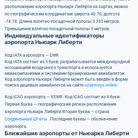
расположение аэропорта Ньюарк Либерти на картах, можно
по географическим координатам:
широта 40.70, долгота
-74.18.
Длина взлетно-посадочной полосы 3 353 метров.
Превышение взлетно-посадочной полосы 5 метров.
Индивидуальные идентификаторы
аэропорта Ньюарк Либерти
Код IATA аэропорта — EWR
Код IATA состоит из 3 букв, разрабатывается международной
ассоциацией воздушного транспорта и используется
авиакомпаниями и системами бронирования авиабилетов.
Код аэропорта Ньюарк Либерти может быть введён в форму
поиска дешевых авиабилетов на сайте
uzairways.online
.
Код ICAO аэропорта — KEWR.
Код ICAO состоит из 4 букв:
Первая буква — географический регион расположения
аэропорта Ньюарк Либерти
Вторая буква — страна
Соединенные Штаты
.
Последние буквы — обозначение
аэропорта.
Ближайшие аэропорты от Ньюарка Либерти