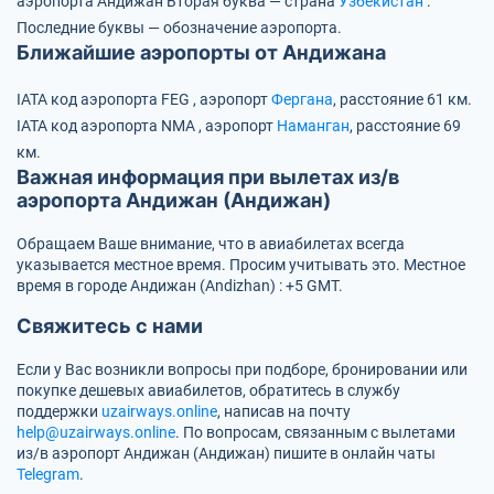
аэропорта Андижан
Вторая буква — страна
Узбекистан
.
Последние буквы — обозначение аэропорта.
Ближайшие аэропорты от Андижана
IATA код аэропорта
FEG
, аэропорт
Фергана
, расстояние 61 км.
IATA код аэропорта
NMA
, аэропорт
Наманган
, расстояние 69
км.
Важная информация при вылетах из/в
аэропорта Андижан (Андижан)
Обращаем Ваше внимание, что в авиабилетах всегда
указывается местное время. Просим учитывать это. Местное
время в городе Андижан (Andizhan) : +5 GMT.
Свяжитесь с нами
Если у Вас возникли вопросы при подборе, бронировании или
покупке дешевых авиабилетов, обратитесь в службу
поддержки
uzairways.online
, написав на почту
help@uzairways.online
. По вопросам, связанным с вылетами
из/в аэропорт Андижан (Андижан) пишите в онлайн чаты
Telegram
.