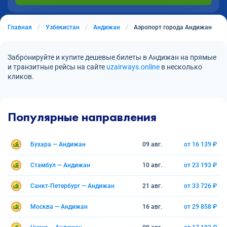
Главная
Узбекистан
Андижан
Аэропорт города Андижан
Забронируйте и купите дешевые билеты в Андижан на прямые
и транзитные рейсы на сайте
uzairways.online
в несколько
кликов.
Популярные направления
Бухара — Андижан
09 авг.
от 16 139 ₽
Стамбул — Андижан
10 авг.
от 23 193 ₽
Санкт-Петербург — Андижан
21 авг.
от 33 726 ₽
Москва — Андижан
16 авг.
от 29 858 ₽