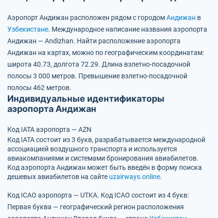
Аэропорт Андижан расположен рядом с городом
Андижан
в
Узбекистане
.
Международное написание названия аэропорта
Андижан — Andizhan.
Найти расположение аэропорта
Андижан на картах, можно по географическим координатам:
широта 40.73, долгота 72.29.
Длина взлетно-посадочной
полосы 3 000 метров.
Превышение взлетно-посадочной
полосы 462 метров.
Индивидуальные идентификаторы
аэропорта Андижан
Код IATA аэропорта — AZN
Код IATA состоит из 3 букв, разрабатывается международной
ассоциацией воздушного транспорта и используется
авиакомпаниями и системами бронирования авиабилетов.
Код аэропорта Андижан может быть введён в форму поиска
дешевых авиабилетов на сайте
uzairways.online
.
Код ICAO аэропорта — UTKA.
Код ICAO состоит из 4 букв:
Первая буква — географический регион расположения