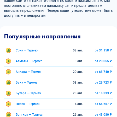
нашем сайте вы найдете билеты по самым низким ценам. Мы
постоянно отслеживаем динамику цен и предлагаем вам
выгодные предложения. Теперь ваше путешествие может быть
доступным и недорогим.
Популярные направления
Сочи — Термез
08 авг.
от 31 158 ₽
Алматы — Термез
19 авг.
от 20 055 ₽
Анкара — Термез
20 авг.
от 68 740 ₽
Баку — Термез
08 авг.
от 29 723 ₽
Бухара — Термез
23 авг.
от 18 333 ₽
Пекин — Термез
14 авг.
от 56 657 ₽
Бангкок — Термез
26 авг.
от 43 080 ₽