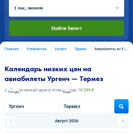
1 пас, эконом
Найти билет
Главная
Узбекистан
Ургенч
Термез
Авиабилеты из Ургенча в Термез
Календарь низких цен на
авиабилеты Ургенч — Термез
Самая низкая цена в этом месяце:
19 299 ₽
Откуда
Куда
Август 2026