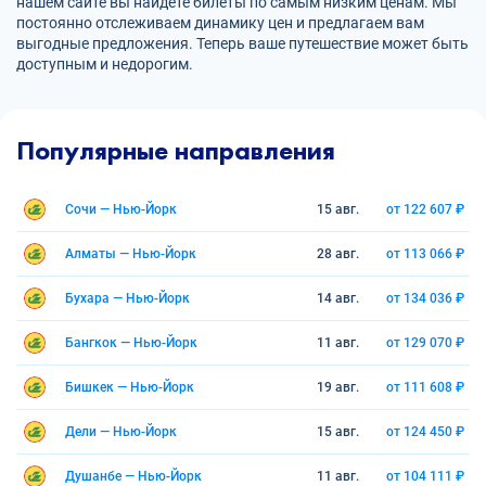
нашем сайте вы найдете билеты по самым низким ценам. Мы
постоянно отслеживаем динамику цен и предлагаем вам
выгодные предложения. Теперь ваше путешествие может быть
доступным и недорогим.
Популярные направления
Сочи — Нью-Йорк
15 авг.
от 122 607 ₽
Алматы — Нью-Йорк
28 авг.
от 113 066 ₽
Бухара — Нью-Йорк
14 авг.
от 134 036 ₽
Бангкок — Нью-Йорк
11 авг.
от 129 070 ₽
Бишкек — Нью-Йорк
19 авг.
от 111 608 ₽
Дели — Нью-Йорк
15 авг.
от 124 450 ₽
Душанбе — Нью-Йорк
11 авг.
от 104 111 ₽