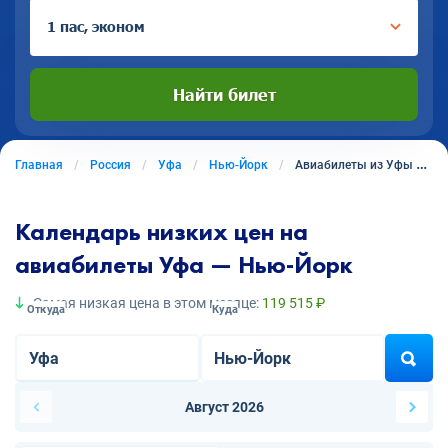
1 пас, эконом
Найти билет
Главная
Россия
Уфа
Нью-Йорк
Авиабилеты из Уфы в Нью-Йорк
Календарь низких цен на
авиабилеты Уфа — Нью-Йорк
Самая низкая цена в этом месяце:
119 515 ₽
Откуда
Куда
Август 2026