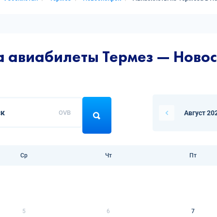
а авиабилеты Термез — Ново
OVB
Август 20
Ср
Чт
Пт
5
6
7