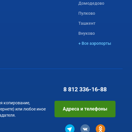
Домодедово
Пулково
Ташкент
Внуково
+ Все аэропорты
8 812
336-16-88
я копирование,
Адреса и телефоны
тернете) или любое иное
адателя.