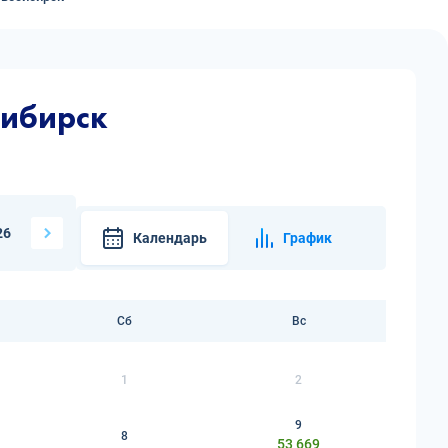
сибирск
26
Календарь
График
Сб
Вс
1
2
9
8
53 669