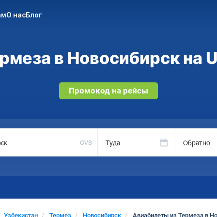
ам
О нас
Блог
рмеза в Новосибирск на U
Промокод на рейсы
Туда
Обратно
OVB
Узбекистан
Термез
Новосибирск
Авиабилеты из Термеза в Н