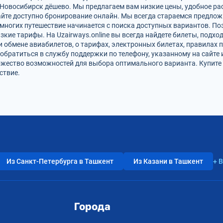
 Новосибирск дёшево. Мы предлагаем вам низкие цены, удобное ра
айте доступно бронирование онлайн. Мы всегда стараемся предлож
многих путешествие начинается с поиска доступных вариантов. П
зкие тарифы. На Uzairways.online вы всегда найдете билеты, подх
и обмене авиабилетов, о тарифах, электронных билетах, правилах 
обратиться в службу поддержки по телефону, указанному на сайте 
ожество возможностей для выбора оптимального варианта. Купите 
ствие.
Из Санкт-Петербурга в Ташкент
Из Казани в Ташкент
+ 
Города