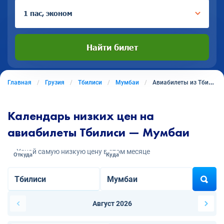
1 пас, эконом
Найти билет
Главная
Грузия
Тбилиси
Мумбаи
Авиабилеты из Тбилиси в Мумбаи
Календарь низких цен на
авиабилеты Тбилиси — Мумбаи
Узнай самую низкую цену в этом месяце
Откуда
Куда
Август 2026