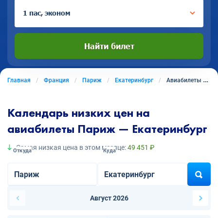
1 пас, эконом
Найти билет
Главная
Франция
Париж
Екатеринбург
Авиабилеты из Парижа в Екатеринбург
Календарь низких цен на
авиабилеты Париж — Екатеринбург
Самая низкая цена в этом месяце:
49 451 ₽
Откуда
Куда
Август 2026