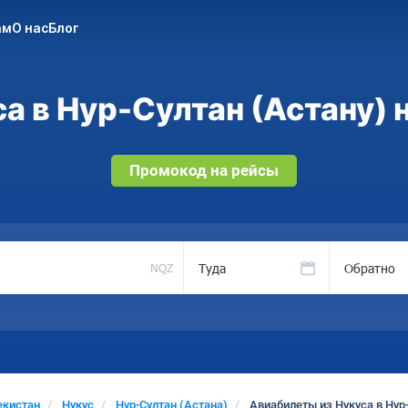
ам
О нас
Блог
а в Нур-Султан (Астану) н
Промокод на рейсы
Туда
Обратно
NQZ
екистан
Нукус
Нур-Султан (Астана)
Авиабилеты из Нукуса в Нур