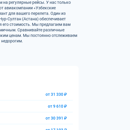
м на регулярные рейсы. У нас только
от авиакомпании «Узбекские
ант для вашего перелета. Один из
Нур-Султан (Астана) обеспечивает
 его стоимость. Мы предлагаем вам
номичным. Сравнивайте различные
изким ценам. Мы постоянно отслеживаем
 недорогим.
от 31 330 ₽
от 9 610 ₽
от 30 391 ₽