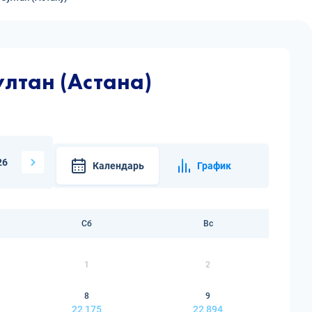
лтан (Астана)
26
Календарь
График
Сб
Вс
1
2
8
9
22 175
22 894