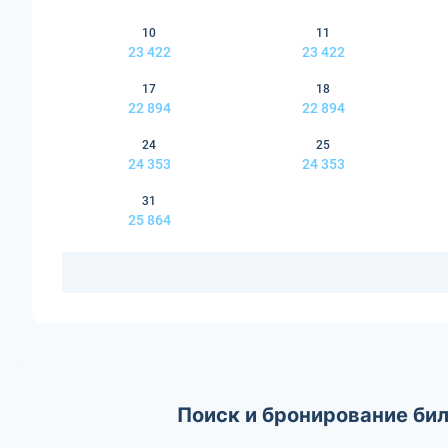
10
11
23 422
23 422
17
18
22 894
22 894
24
25
24 353
24 353
31
25 864
Поиск и бронирование бил