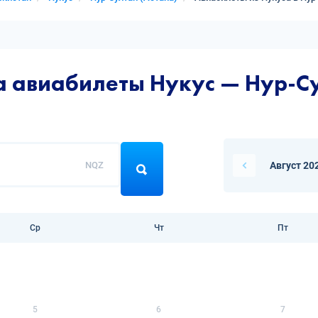
а авиабилеты Нукус — Нур-Су
NQZ
Август 20
Ср
Чт
Пт
5
6
7