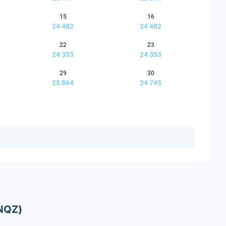
15
16
24 482
24 482
22
23
24 353
24 353
29
30
25 864
24 745
NQZ)