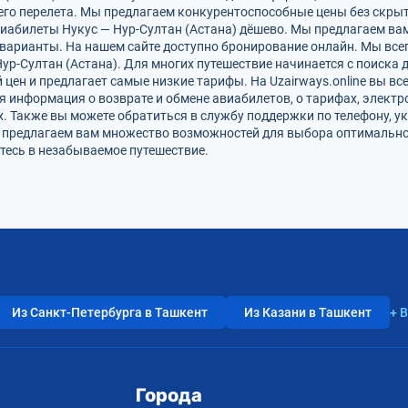
го перелета. Мы предлагаем конкурентоспособные цены без скрыт
виабилеты Нукус — Нур-Султан (Астана) дёшево. Мы предлагаем вам
варианты. На нашем сайте доступно бронирование онлайн. Мы все
ур-Султан (Астана). Для многих путешествие начинается с поиска
цен и предлагает самые низкие тарифы. На Uzairways.online вы вс
я информация о возврате и обмене авиабилетов, о тарифах, электр
. Также вы можете обратиться в службу поддержки по телефону, ук
и предлагаем вам множество возможностей для выбора оптимально
йтесь в незабываемое путешествие.
Из Санкт-Петербурга в Ташкент
Из Казани в Ташкент
+ 
Города