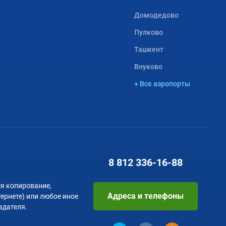
Домодедово
Пулково
Ташкент
Внуково
+ Все аэропорты
8 812
336-16-88
я копирование,
Адреса и телефоны
тернете) или любое иное
адателя.