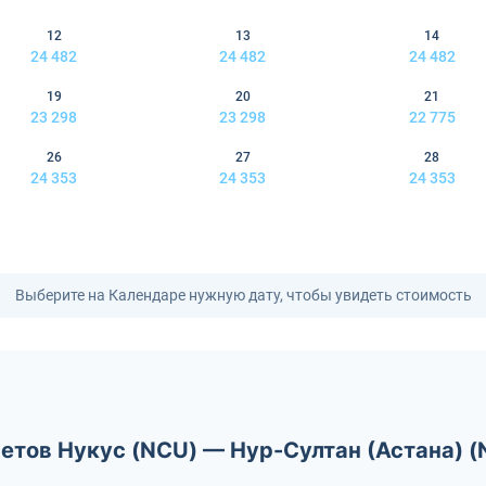
12
13
14
24 482
24 482
24 482
19
20
21
23 298
23 298
22 775
26
27
28
24 353
24 353
24 353
Выберите на Календаре нужную дату, чтобы увидеть стоимость
етов Нукус (NCU) — Нур-Султан (Астана) (