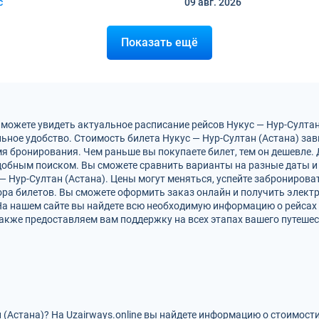
с
09 авг.
2026
Показать ещё
 можете увидеть актуальное расписание рейсов Нукус — Нур-Султа
ьное удобство. Стоимость билета Нукус — Нур-Султан (Астана) зав
мя бронирования. Чем раньше вы покупаете билет, тем он дешевле.
обным поиском. Вы сможете сравнить варианты на разные даты и
 — Нур-Султан (Астана). Цены могут меняться, успейте заброниров
ра билетов. Вы сможете оформить заказ онлайн и получить электро
На нашем сайте вы найдете всю необходимую информацию о рейсах 
акже предоставляем вам поддержку на всех этапах вашего путешес
 (Астана)? На Uzairways.online вы найдете информацию о стоимост