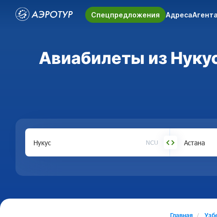
Спецпредложения
Адреса
Агент
Авиабилеты из Нукус
NCU
Главная
Узб