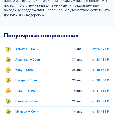
нашем сайте вы найдете билеты по самым низким ценам. Мы
постоянно отслеживаем динамику цен и предлагаем вам
выгодные предложения. Теперь ваше путешествие может быть
доступным и недорогим.
Популярные направления
Алматы — Сочи
10 авг.
от 25 871 ₽
Андижан — Сочи
31 авг.
от 28 131 ₽
Баку — Сочи
26 авг.
от 48 551 ₽
Бухара — Сочи
26 авг.
от 28 490 ₽
Пекин — Сочи
14 авг.
от 41 615 ₽
Бангкок — Сочи
26 авг.
от 45 434 ₽
Мумбаи — Сочи
14 авг.
от 38 483 ₽