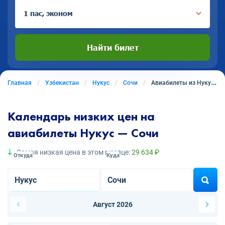
1 пас, эконом
Найти билет
Главная
Узбекистан
Нукус
Сочи
Авиабилеты из Нукуса в Сочи
Календарь низких цен на
авиабилеты Нукус — Сочи
Самая низкая цена в этом месяце:
29 634 ₽
Откуда
Куда
Август 2026