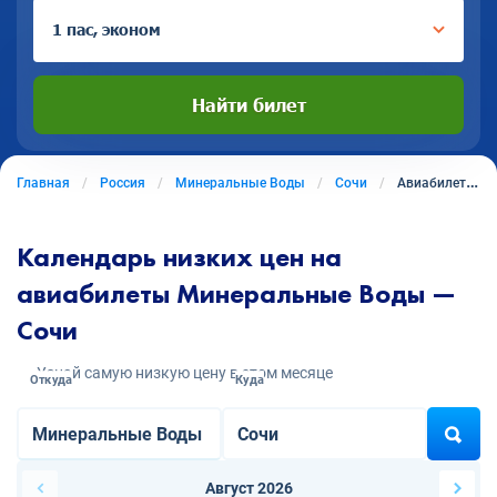
1 пас, эконом
Найти билет
Главная
Россия
Минеральные Воды
Сочи
Авиабилеты из Минеральных Вод в Сочи
Календарь низких цен на
авиабилеты Минеральные Воды —
Сочи
Узнай самую низкую цену в этом месяце
Откуда
Куда
Август 2026