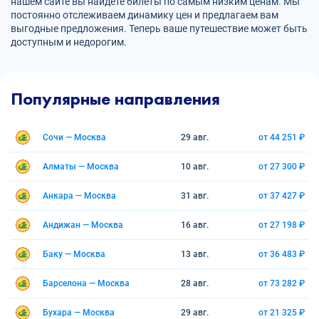
нашем сайте вы найдете билеты по самым низким ценам. Мы
постоянно отслеживаем динамику цен и предлагаем вам
выгодные предложения. Теперь ваше путешествие может быть
доступным и недорогим.
Популярные направления
Сочи — Москва
29 авг.
от 44 251 ₽
Алматы — Москва
10 авг.
от 27 300 ₽
Анкара — Москва
31 авг.
от 37 427 ₽
Андижан — Москва
16 авг.
от 27 198 ₽
Баку — Москва
13 авг.
от 36 483 ₽
Барселона — Москва
28 авг.
от 73 282 ₽
Бухара — Москва
29 авг.
от 21 325 ₽