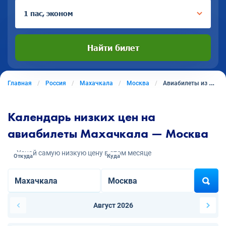
1 пас, эконом
Найти билет
Главная
Россия
Махачкала
Москва
Авиабилеты из Махачкалы в Москву
Календарь низких цен на
авиабилеты Махачкала — Москва
Узнай самую низкую цену в этом месяце
Откуда
Куда
Август 2026