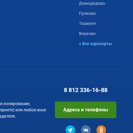
Домодедово
Пулково
Ташкент
Внуково
+ Все аэропорты
8 812
336-16-88
я копирование,
Адреса и телефоны
тернете) или любое иное
адателя.