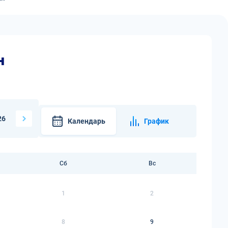
н
26
Календарь
График
Сб
Вс
1
2
8
9