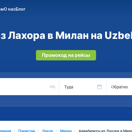
ам
О нас
Блог
 Лахора в Милан на Uzbe
Промокод на рейсы
Туда
Обратно
MIL
лавная
Пакистан
Лахор
Милан
Авиабилеты из Лахора в Мил