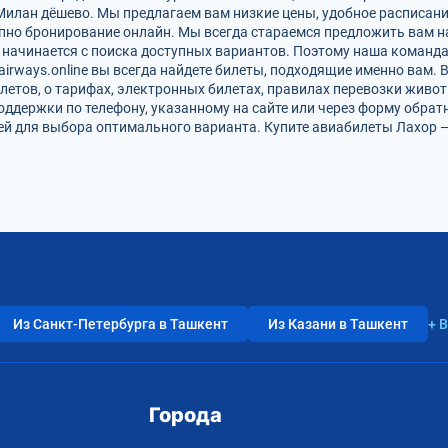
Милан дёшево. Мы предлагаем вам низкие цены, удобное расписан
упно бронирование онлайн. Мы всегда стараемся предложить вам 
 начинается с поиска доступных вариантов. Поэтому наша команда
airways.online вы всегда найдете билеты, подходящие именно вам.
летов, о тарифах, электронных билетах, правилах перевозки живот
оддержки по телефону, указанному на сайте или через форму обрат
 для выбора оптимального варианта. Купите авиабилеты Лахор — 
Из Санкт-Петербурга в Ташкент
Из Казани в Ташкент
+ 
Города