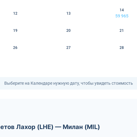
14
12
13
59 965
19
20
21
26
27
28
Выберите на Календаре нужную дату, чтобы увидеть стоимость
етов Лахор (LHE) — Милан (MIL)