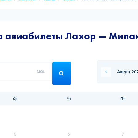
на авиабилеты Лахор — Мила
MQL
Август 20
Ср
Чт
Пт
5
6
7