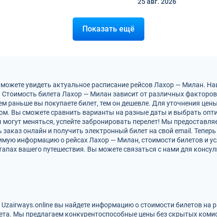
25 авг.
2026
Показать ещё
 можете увидеть актуальное расписание рейсов Лахор — Милан. Н
 Стоимость билета Лахор — Милан зависит от различных факторов, 
м раньше вы покупаете билет, тем он дешевле. Для уточнения цен
м. Вы сможете сравнить варианты на разные даты и выбрать опт
 могут меняться, успейте забронировать перелет! Мы предоставл
заказ онлайн и получить электронный билет на свой email. Теперь
димую информацию о рейсах Лахор — Милан, стоимости билетов и у
тапах вашего путешествия. Вы можете связаться с нами для консул
 Uzairways.online вы найдете информацию о стоимости билетов на 
ета. Мы предлагаем конкурентоспособные цены без скрытых комис