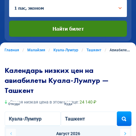
1 пас, эконом
Найти билет
Главная
Малайзия
Куала-Лумпур
Ташкент
Авиабилеты из Куала-Лумпура в Ташкент
Календарь низких цен на
авиабилеты Куала-Лумпур —
Ташкент
Самая низкая цена в этом месяце:
24 140 ₽
Откуда
Куда
Август 2026