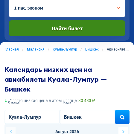
1 пас, эконом
Найти билет
Главная
Малайзия
Куала-Лумпур
Бишкек
Авиабилеты из Куала-Лумпура в Бишкек
Календарь низких цен на
авиабилеты Куала-Лумпур —
Бишкек
Самая низкая цена в этом месяце:
30 433 ₽
Откуда
Куда
Август 2026