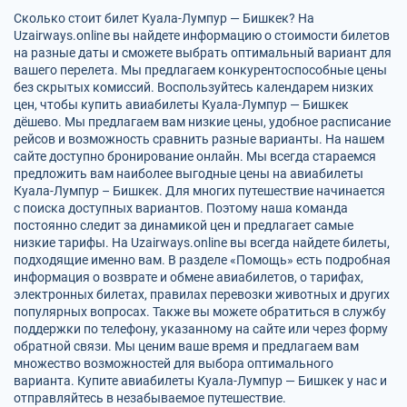
Сколько стоит билет Куала-Лумпур — Бишкек? На
Uzairways.online вы найдете информацию о стоимости билетов
на разные даты и сможете выбрать оптимальный вариант для
вашего перелета. Мы предлагаем конкурентоспособные цены
без скрытых комиссий. Воспользуйтесь календарем низких
цен, чтобы купить авиабилеты Куала-Лумпур — Бишкек
дёшево. Мы предлагаем вам низкие цены, удобное расписание
рейсов и возможность сравнить разные варианты. На нашем
сайте доступно бронирование онлайн. Мы всегда стараемся
предложить вам наиболее выгодные цены на авиабилеты
Куала-Лумпур – Бишкек. Для многих путешествие начинается
с поиска доступных вариантов. Поэтому наша команда
постоянно следит за динамикой цен и предлагает самые
низкие тарифы. На Uzairways.online вы всегда найдете билеты,
подходящие именно вам. В разделе «Помощь» есть подробная
информация о возврате и обмене авиабилетов, о тарифах,
электронных билетах, правилах перевозки животных и других
популярных вопросах. Также вы можете обратиться в службу
поддержки по телефону, указанному на сайте или через форму
обратной связи. Мы ценим ваше время и предлагаем вам
множество возможностей для выбора оптимального
варианта. Купите авиабилеты Куала-Лумпур — Бишкек у нас и
отправляйтесь в незабываемое путешествие.