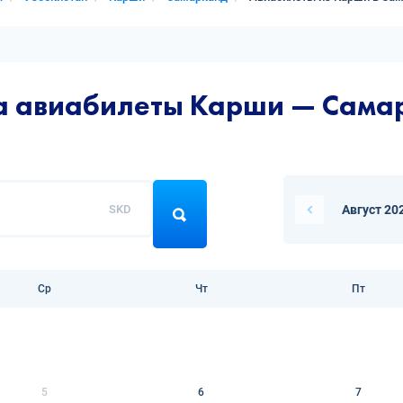
на авиабилеты Карши — Сама
SKD
Август 20
Ср
Чт
Пт
5
6
7