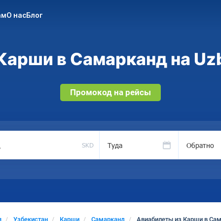
ам
О нас
Блог
Карши в Самарканд на Uzb
Промокод на рейсы
Туда
Обратно
SKD
я
Узбекистан
Карши
Самарканд
Авиабилеты из Карши в Са