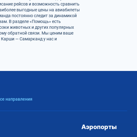
исание рейсов и возможность сравнить
наиболее выгодные цены на авиабилеты
манда постоянно следит за динамикой
 вам. В разделе «Помощь» есть
возки животных и других популярных
орму обратной связи. Мы ценим ваше
 Карши — Самарканд у нас и
Все направления
Аэропорты