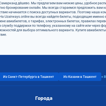
Самарканд дёшево. Мы предлагаем вам низкие цены, удобное расп
упно бронирование онлайн. Мы всегда стараемся предложить вам 
твие начинается с поиска доступных вариантов. Поэтому наша ко
На Uzairways.online вы всегда найдете билеты, подходящие именно
ене авиабилетов, о тарифах, электронных билетах, правилах пере
в службу поддержки по телефону, указанному на сайте или через ф
можностей для выбора оптимального варианта. Купите авиабилеты
вие.
Из Санкт-Петербурга в Ташкент
Из Казани в Ташкент
+ 
Города