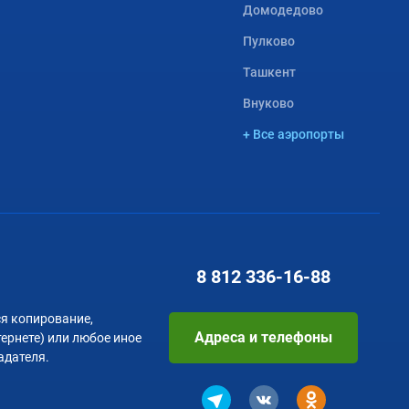
Домодедово
Пулково
Ташкент
Внуково
+ Все аэропорты
8 812
336-16-88
я копирование,
Адреса и телефоны
тернете) или любое иное
адателя.