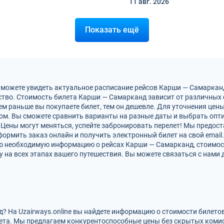
11 авг.
2026
Показать ещё
 можете увидеть актуальное расписание рейсов Карши — Самаркан
тво. Стоимость билета Карши — Самарканд зависит от различных ф
м раньше вы покупаете билет, тем он дешевле. Для уточнения цен
м. Вы сможете сравнить варианты на разные даты и выбрать опт
Цены могут меняться, успейте забронировать перелет! Мы предос
ормить заказ онлайн и получить электронный билет на свой email.
сю необходимую информацию о рейсах Карши — Самарканд, стоимос
на всех этапах вашего путешествия. Вы можете связаться с нами 
? На Uzairways.online вы найдете информацию о стоимости билето
ета. Мы предлагаем конкурентоспособные цены без скрытых комис