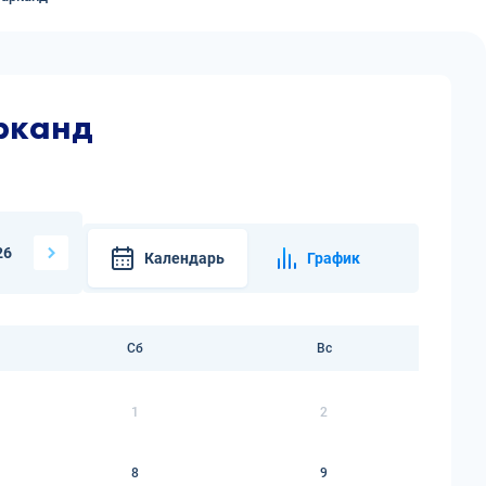
рканд
26
Календарь
График
Сб
Вс
1
2
8
9