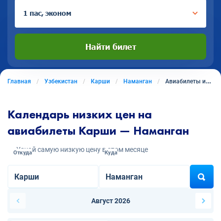
1 пас, эконом
Найти билет
Главная
Узбекистан
Карши
Наманган
Авиабилеты из Карши в Наманган
Календарь низких цен на
авиабилеты Карши — Наманган
Узнай самую низкую цену в этом месяце
Откуда
Куда
Август 2026