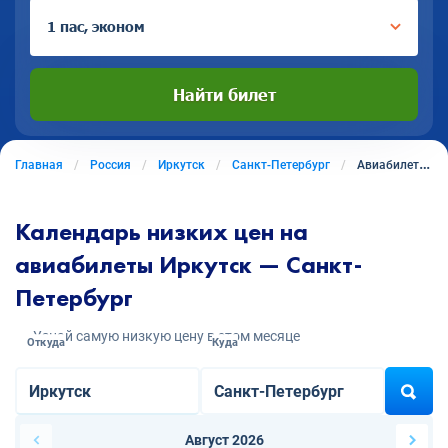
1 пас, эконом
Найти билет
Главная
Россия
Иркутск
Санкт-Петербург
Авиабилеты из Иркутска в Санкт-Петербург
Календарь низких цен на
авиабилеты Иркутск — Санкт-
Петербург
Узнай самую низкую цену в этом месяце
Откуда
Куда
Август 2026