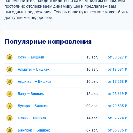
нашем сайте вы найдете билеты по самым низким ценам. Мы
постоянно отслеживаем динамику цен и предлагаем вам
выгодные предложения. Теперь ваше путешествие может быть
доступным и недорогим.
Популярные направления
Сочи — Бишкек
13 авг.
от 30 527 ₽
Алматы — Бишкек
10 авг.
от 18 091 ₽
Андижан — Бишкек
10 авг.
от 17 253 ₽
Баку — Бишкек
13 авг.
от 28 619 ₽
Бухара — Бишкек
09 авг.
от 20 585 ₽
Пекин — Бишкек
14 авг.
от 32 724 ₽
Бангкок — Бишкек
07 авг.
от 35 836 ₽