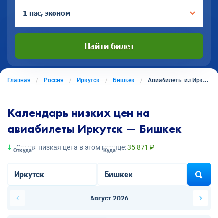
1 пас, эконом
Найти билет
Главная
Россия
Иркутск
Бишкек
Авиабилеты из Иркутска в Бишкек
Календарь низких цен на
авиабилеты Иркутск — Бишкек
Самая низкая цена в этом месяце:
35 871 ₽
Откуда
Куда
Август 2026