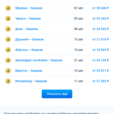
Мумбаи — Бишкек
07 авг.
от 28 608 ₽
Чикаго — Бишкек
09 авг.
от 92 243 ₽
Дели — Бишкек
08 авг.
от 24 455 ₽
Душанбе — Бишкек
15 авг.
от 21 618 ₽
Фергана — Бишкек
15 авг.
от 18 569 ₽
Франкфурт-на-Майне — Бишкек
31 авг.
от 43 144 ₽
Иркутск — Бишкек
10 авг.
от 35 871 ₽
Исламабад — Бишкек
11 авг.
от 27 303 ₽
Показать ещё
Для вашего удобства на нашем сайте вы можете увидеть