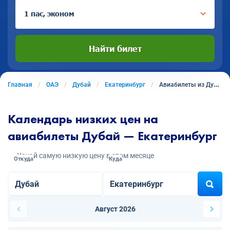
1 пас, эконом
Найти билет
Главная
ОАЭ
Дубай
Екатеринбург
Авиабилеты из Дубая в Екатеринбург
Календарь низких цен на
авиабилеты Дубай — Екатеринбург
Узнай самую низкую цену в этом месяце
Откуда
Куда
Август 2026