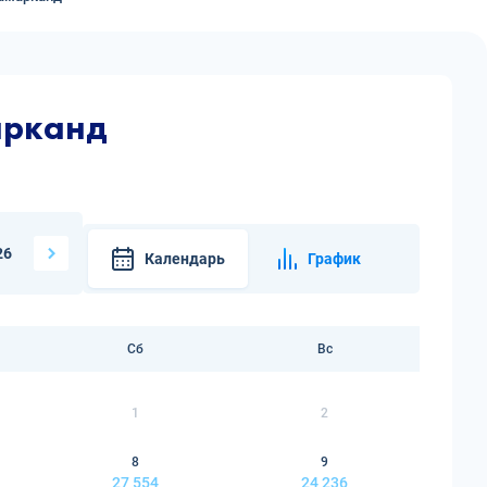
арканд
26
Календарь
График
Сб
Вс
1
2
8
9
27 554
24 236