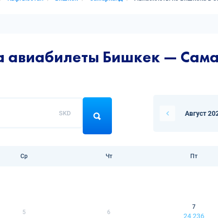
на авиабилеты Бишкек — Сам
SKD
Август 20
Ср
Чт
Пт
7
5
6
24 236