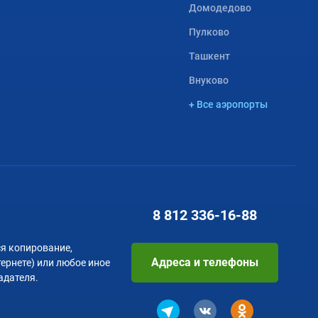
Домодедово
Пулково
Ташкент
Внуково
+ Все аэропорты
8 812
336-16-88
я копирование,
Адреса и телефоны
тернете) или любое иное
адателя.