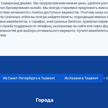
 Самарканд дёшево. Мы предлагаем вам низкие цены, удобное рас
упно бронирование онлайн. Мы всегда стараемся предложить вам 
ствие начинается с поиска доступных вариантов. Поэтому наша к
На Uzairways.online вы всегда найдете билеты, подходящие именно
ене авиабилетов, о тарифах, электронных билетах, правилах пере
в службу поддержки по телефону, указанному на сайте или через ф
можностей для выбора оптимального варианта. Купите авиабилеты
вие.
Из Санкт-Петербурга в Ташкент
Из Казани в Ташкент
+ 
Города