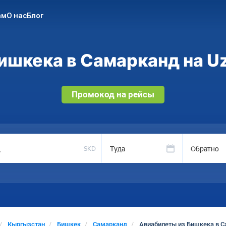
ам
О нас
Блог
ишкека в Самарканд на Uz
Промокод на рейсы
Туда
Обратно
SKD
Кыргызстан
Бишкек
Самарканд
Авиабилеты из Бишкека в 