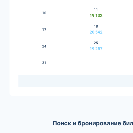
11
10
19 132
18
17
20 542
25
24
19 257
31
Поиск и бронирование би