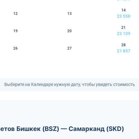
14
12
13
23 558
21
19
20
23 109
28
26
27
21 857
Выберите на Календаре нужную дату, чтобы увидеть стоимость
летов Бишкек (BSZ) — Самарканд (SKD)