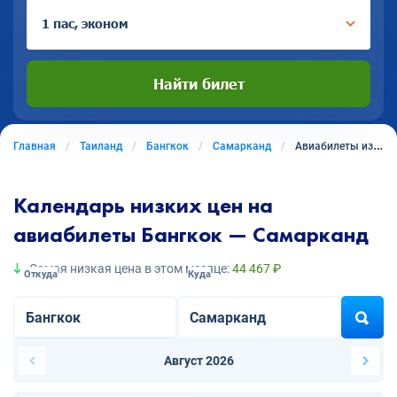
1 пас, эконом
Найти билет
Главная
Таиланд
Бангкок
Самарканд
Авиабилеты из Бангкока в Самарканд
Календарь низких цен на
авиабилеты Бангкок — Самарканд
Самая низкая цена в этом месяце:
44 467 ₽
Откуда
Куда
Август 2026