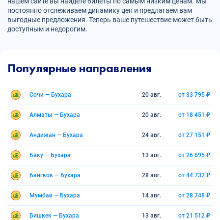
нашем сайте вы найдете билеты по самым низким ценам. Мы
постоянно отслеживаем динамику цен и предлагаем вам
выгодные предложения. Теперь ваше путешествие может быть
доступным и недорогим.
Популярные направления
Сочи — Бухара
20 авг.
от 33 795 ₽
Алматы — Бухара
20 авг.
от 18 451 ₽
Андижан — Бухара
24 авг.
от 27 151 ₽
Баку — Бухара
13 авг.
от 26 695 ₽
Бангкок — Бухара
28 авг.
от 44 732 ₽
Мумбаи — Бухара
14 авг.
от 28 748 ₽
Бишкек — Бухара
13 авг.
от 21 512 ₽