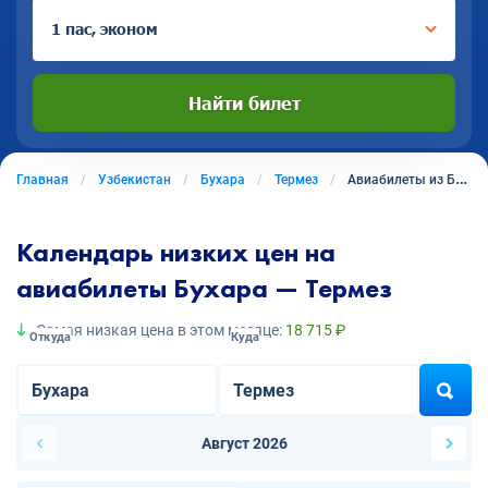
1 пас, эконом
Найти билет
Главная
Узбекистан
Бухара
Термез
Авиабилеты из Бухары в Термез
Календарь низких цен на
авиабилеты Бухара — Термез
Самая низкая цена в этом месяце:
18 715 ₽
Откуда
Куда
Август 2026