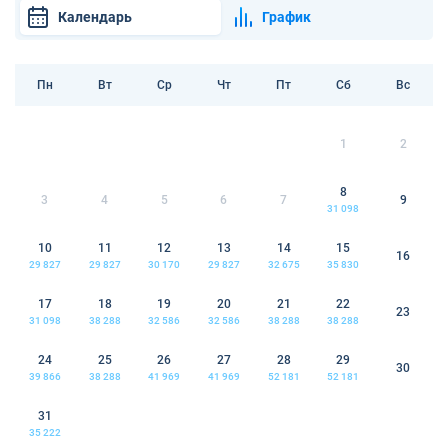
Календарь
График
Пн
Вт
Ср
Чт
Пт
Сб
Вс
1
2
8
3
4
5
6
7
9
31 098
10
11
12
13
14
15
16
29 827
29 827
30 170
29 827
32 675
35 830
17
18
19
20
21
22
23
31 098
38 288
32 586
32 586
38 288
38 288
24
25
26
27
28
29
30
39 866
38 288
41 969
41 969
52 181
52 181
31
35 222