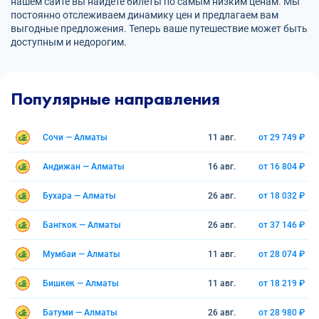
нашем сайте вы найдете билеты по самым низким ценам. Мы
постоянно отслеживаем динамику цен и предлагаем вам
выгодные предложения. Теперь ваше путешествие может быть
доступным и недорогим.
Популярные направления
Сочи — Алматы
11 авг.
от 29 749 ₽
Андижан — Алматы
16 авг.
от 16 804 ₽
Бухара — Алматы
26 авг.
от 18 032 ₽
Бангкок — Алматы
26 авг.
от 37 146 ₽
Мумбаи — Алматы
11 авг.
от 28 074 ₽
Бишкек — Алматы
11 авг.
от 18 219 ₽
Батуми — Алматы
26 авг.
от 28 980 ₽