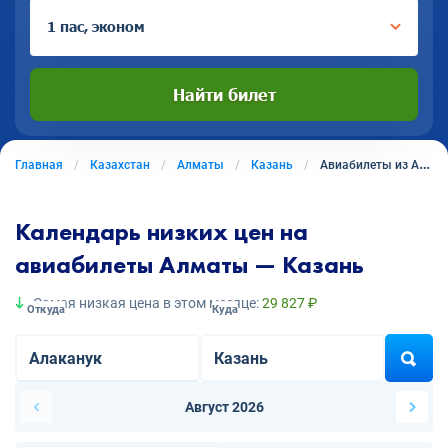
1 пас, эконом
Найти билет
Главная
Казахстан
Алматы
Казань
Авиабилеты из Алматы в Казань
Календарь низких цен на
авиабилеты Алматы — Казань
Самая низкая цена в этом месяце:
29 827 ₽
Откуда
Куда
Август 2026