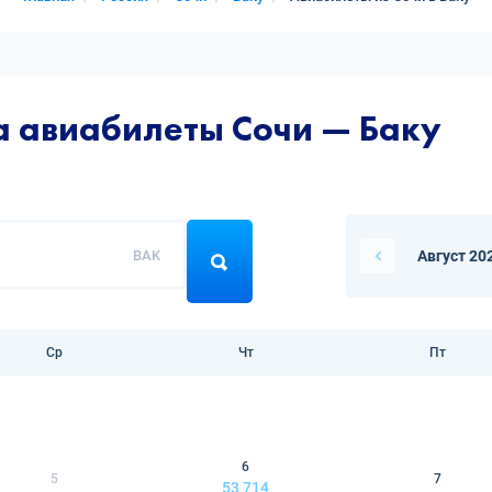
а авиабилеты Сочи — Баку
BAK
Август 20
Ср
Чт
Пт
6
5
7
53 714