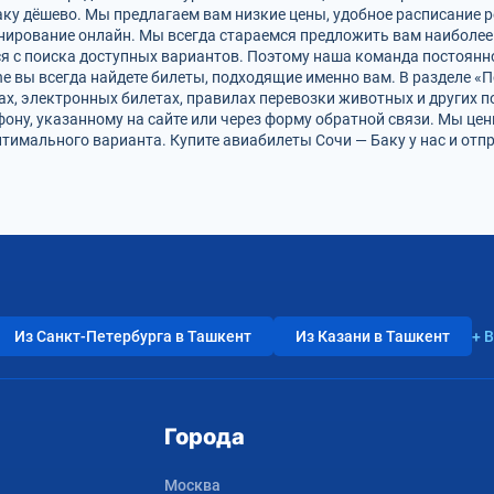
аку дёшево. Мы предлагаем вам низкие цены, удобное расписание 
онирование онлайн. Мы всегда стараемся предложить вам наиболе
ся с поиска доступных вариантов. Поэтому наша команда постоянно
ine вы всегда найдете билеты, подходящие именно вам. В разделе 
фах, электронных билетах, правилах перевозки животных и других 
фону, указанному на сайте или через форму обратной связи. Мы це
имального варианта. Купите авиабилеты Сочи — Баку у нас и отп
Из Санкт-Петербурга в Ташкент
Из Казани в Ташкент
+ 
Города
Москва