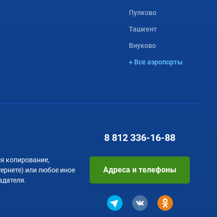
Пулково
Ташкент
Внуково
+ Все аэропорты
8 812
336-16-88
я копирование,
Адреса и телефоны
тернете) или любое иное
адателя.