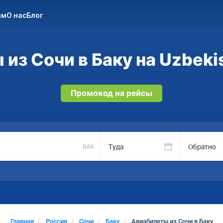
ам
О нас
Блог
из Сочи в Баку на Uzbeki
Промокод на рейсы
Туда
Обратно
BAK
Главная
Россия
Сочи
Баку
Авиабилеты из Сочи в Баку