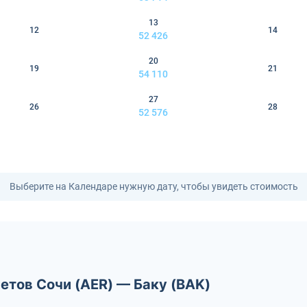
13
12
14
52 426
20
19
21
54 110
27
26
28
52 576
Выберите на Календаре нужную дату, чтобы увидеть стоимость
етов Сочи (AER) — Баку (BAK)