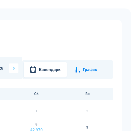
26
Календарь
График
Сб
Вс
1
2
8
9
42 970