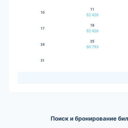
11
10
52 426
18
17
52 426
25
24
50 793
31
Поиск и бронирование бил