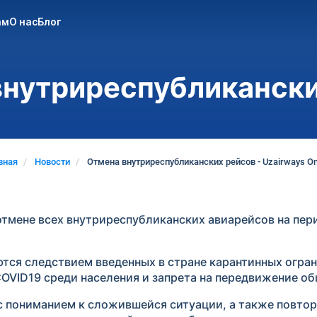
ам
О нас
Блог
внутриреспубликански
вная
Новости
Отмена внутриреспубликанских рейсов - Uzairways On
отмене всех внутриреспубликанских авиарейсов на пери
ся следствием введенных в стране карантинных огран
OVID19 среди населения и запрета на передвижение об
с пониманием к сложившейся ситуации, а также повто