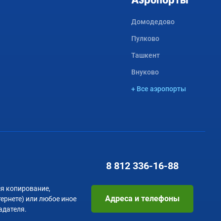
Аэропорты
Домодедово
Пулково
Ташкент
Внуково
+ Все аэропорты
8 812
336-16-88
я копирование,
Адреса и телефоны
тернете) или любое иное
адателя.