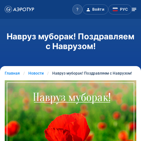
Войти
РУС
Навруз муборак! Поздравляем
с Наврузом!
Главная
Новости
Навруз муборак! Поздравляем с Наврузом!